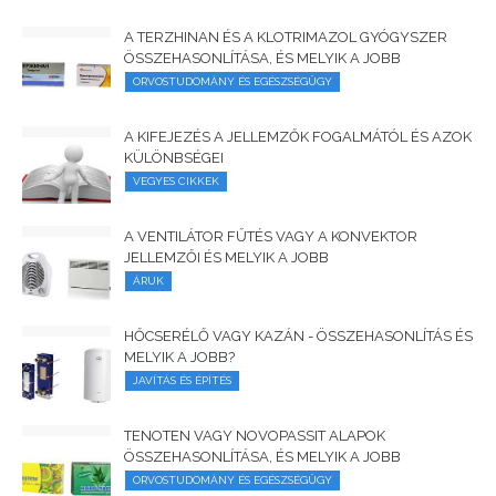
A TERZHINAN ÉS A KLOTRIMAZOL GYÓGYSZER
ÖSSZEHASONLÍTÁSA, ÉS MELYIK A JOBB
ORVOSTUDOMÁNY ÉS EGÉSZSÉGÜGY
A KIFEJEZÉS A JELLEMZŐK FOGALMÁTÓL ÉS AZOK
KÜLÖNBSÉGEI
VEGYES CIKKEK
A VENTILÁTOR FŰTÉS VAGY A KONVEKTOR
JELLEMZŐI ÉS MELYIK A JOBB
ÁRUK
HŐCSERÉLŐ VAGY KAZÁN - ÖSSZEHASONLÍTÁS ÉS
MELYIK A JOBB?
JAVÍTÁS ÉS ÉPÍTÉS
TENOTEN VAGY NOVOPASSIT ALAPOK
ÖSSZEHASONLÍTÁSA, ÉS MELYIK A JOBB
ORVOSTUDOMÁNY ÉS EGÉSZSÉGÜGY