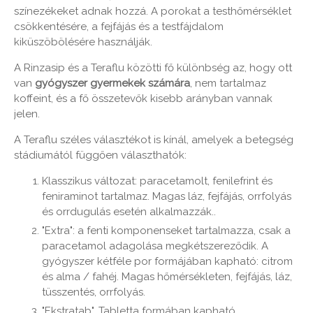
színezékeket adnak hozzá. A porokat a testhőmérséklet
csökkentésére, a fejfájás és a testfájdalom
kiküszöbölésére használják.
A Rinzasip és a Teraflu közötti fő különbség az, hogy ott
van
gyógyszer gyermekek számára
, nem tartalmaz
koffeint, és a fő összetevők kisebb arányban vannak
jelen.
A Teraflu széles választékot is kínál, amelyek a betegség
stádiumától függően választhatók:
Klasszikus változat: paracetamolt, fenilefrint és
feniraminot tartalmaz. Magas láz, fejfájás, orrfolyás
és orrdugulás esetén alkalmazzák..
"Extra": a fenti komponenseket tartalmazza, csak a
paracetamol adagolása megkétszereződik. A
gyógyszer kétféle por formájában kapható: citrom
és alma / fahéj. Magas hőmérsékleten, fejfájás, láz,
tüsszentés, orrfolyás.
"Ekstratab". Tabletta formában kapható,