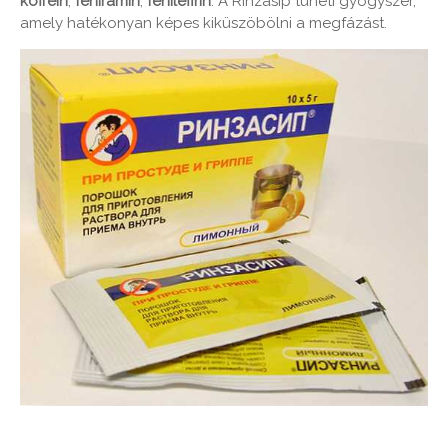
koffein
,
feniramin
,
fenilefirin
. A Rinzasip tüneti gyógyszer,
amely hatékonyan képes kiküszöbölni a megfázást.