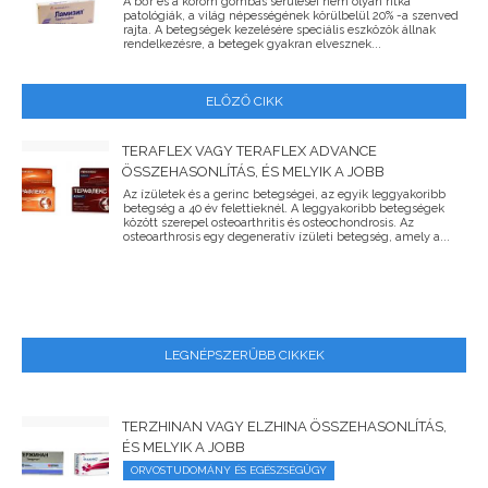
A bőr és a köröm gombás sérülései nem olyan ritka
patológiák, a világ népességének körülbelül 20% -a szenved
rajta. A betegségek kezelésére speciális eszközök állnak
rendelkezésre, a betegek gyakran elvesznek...
ELŐZŐ CIKK
TERAFLEX VAGY TERAFLEX ADVANCE
ÖSSZEHASONLÍTÁS, ÉS MELYIK A JOBB
Az ízületek és a gerinc betegségei, az egyik leggyakoribb
betegség a 40 év felettieknél. A leggyakoribb betegségek
között szerepel osteoarthritis és osteochondrosis. Az
osteoarthrosis egy degeneratív ízületi betegség, amely a...
LEGNÉPSZERŰBB CIKKEK
TERZHINAN VAGY ELZHINA ÖSSZEHASONLÍTÁS,
ÉS MELYIK A JOBB
ORVOSTUDOMÁNY ÉS EGÉSZSÉGÜGY