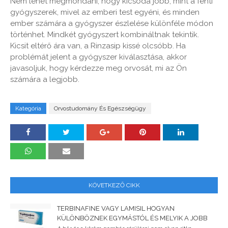
Nem lehet megmondani, hogy kicsoda jobb, mint a fenti
gyógyszerek, mivel az emberi test egyéni, és minden
ember számára a gyógyszer észlelése különféle módon
történhet. Mindkét gyógyszert kombináltnak tekintik.
Kicsit eltérő ára van, a Rinzasip kissé olcsóbb. Ha
problémát jelent a gyógyszer kiválasztása, akkor
javasoljuk, hogy kérdezze meg orvosát, mi az Ön
számára a legjobb.
Kategória
Orvostudomány És Egészségügy
KÖVETKEZŐ CIKK
TERBINAFINE VAGY LAMISIL HOGYAN
KÜLÖNBÖZNEK EGYMÁSTÓL ÉS MELYIK A JOBB