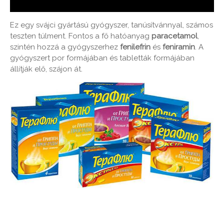
Ez egy svájci gyártású gyógyszer, tanúsítvánnyal, számos
teszten túlment. Fontos a fő hatóanyag
paracetamol
,
szintén hozzá a gyógyszerhez
fenilefrin
és
feniramin
. A
gyógyszert por formájában és tabletták formájában
állítják elő, szájon át.