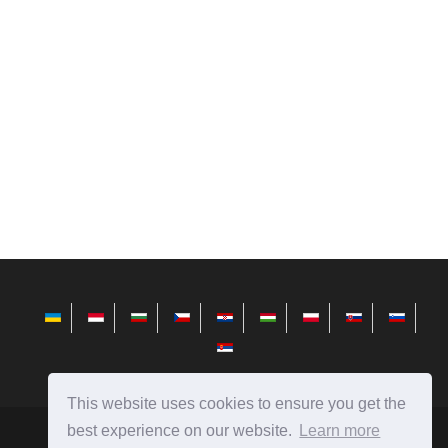
This website uses cookies to ensure you get the
best experience on our website.
Learn more
hu.avktarget.com
Ⓒ
2026