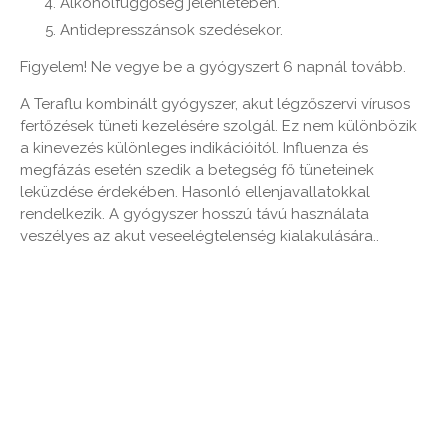
Alkoholfüggőség jelenlétében.
Antidepresszánsok szedésekor.
Figyelem! Ne vegye be a gyógyszert 6 napnál tovább.
A Teraflu kombinált gyógyszer, akut légzőszervi vírusos
fertőzések tüneti kezelésére szolgál. Ez nem különbözik
a kinevezés különleges indikációitól. Influenza és
megfázás esetén szedik a betegség fő tüneteinek
leküzdése érdekében. Hasonló ellenjavallatokkal
rendelkezik. A gyógyszer hosszú távú használata
veszélyes az akut veseelégtelenség kialakulására..