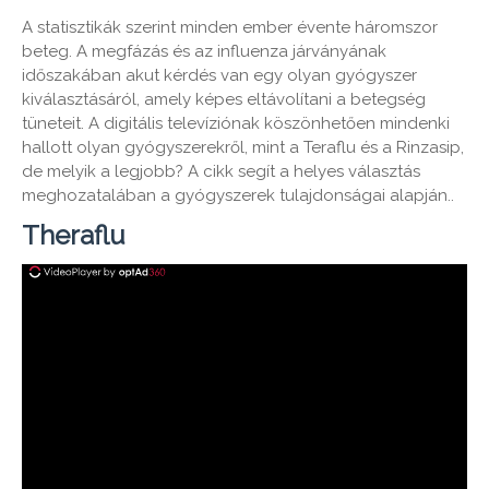
A statisztikák szerint minden ember évente háromszor
beteg. A megfázás és az influenza járványának
időszakában akut kérdés van egy olyan gyógyszer
kiválasztásáról, amely képes eltávolítani a betegség
tüneteit. A digitális televíziónak köszönhetően mindenki
hallott olyan gyógyszerekről, mint a Teraflu és a Rinzasip,
de melyik a legjobb? A cikk segít a helyes választás
meghozatalában a gyógyszerek tulajdonságai alapján..
Theraflu