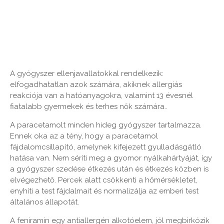
A gyógyszer ellenjavallatokkal rendelkezik:
elfogadhatatlan azok számára, akiknek allergiás
reakciója van a hatóanyagokra, valamint 13 évesnél
fiatalabb gyermekek és terhes nők számára..
A paracetamolt minden hideg gyógyszer tartalmazza.
Ennek oka az a tény, hogy a paracetamol
fájdalomcsillapító, amelynek kifejezett gyulladásgátló
hatása van. Nem séríti meg a gyomor nyálkahártyáját, így
a gyógyszer szedése étkezés után és étkezés közben is
elvégezhető. Percek alatt csökkenti a hőmérsékletet,
enyhíti a test fájdalmait és normalizálja az emberi test
általános állapotát.
A feniramin egy antiallergén alkotóelem, jól megbirkózik