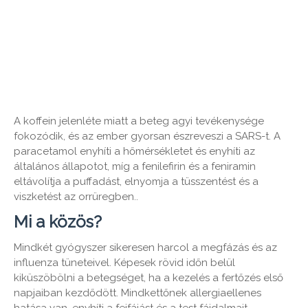
A koffein jelenléte miatt a beteg agyi tevékenysége
fokozódik, és az ember gyorsan észreveszi a SARS-t. A
paracetamol enyhíti a hőmérsékletet és enyhíti az
általános állapotot, míg a fenilefirin és a feniramin
eltávolítja a puffadást, elnyomja a tüsszentést és a
viszketést az orrüregben..
Mi a közös?
Mindkét gyógyszer sikeresen harcol a megfázás és az
influenza tüneteivel. Képesek rövid időn belül
kiküszöbölni a betegséget, ha a kezelés a fertőzés első
napjaiban kezdődött. Mindkettőnek allergiaellenes
hatása van, enyhíti a fejfájást és a test fájdalmait.