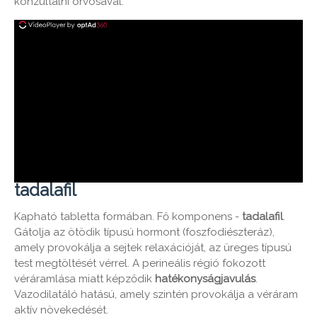
konzultálni orvosával.
tadalafil
Kapható tabletta formában. Fő komponens -
tadalafil
.
Gátolja az ötödik típusú hormont (foszfodiészteráz),
amely provokálja a sejtek relaxációját, az üreges típusú
test megtöltését vérrel. A perineális régió fokozott
véráramlása miatt képződik
hatékonyságjavulás
.
Vazodilatáló hatású, amely szintén provokálja a véráram
aktív növekedését.