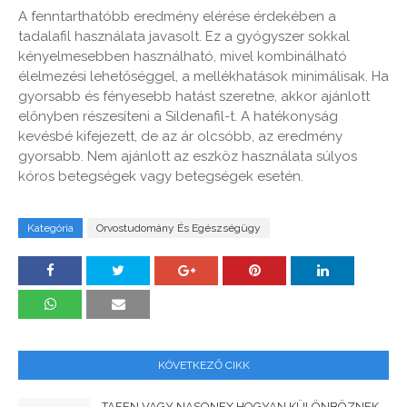
A fenntarthatóbb eredmény elérése érdekében a
tadalafil használata javasolt. Ez a gyógyszer sokkal
kényelmesebben használható, mivel kombinálható
élelmezési lehetőséggel, a mellékhatások minimálisak. Ha
gyorsabb és fényesebb hatást szeretne, akkor ajánlott
előnyben részesíteni a Sildenafil-t. A hatékonyság
kevésbé kifejezett, de az ár olcsóbb, az eredmény
gyorsabb. Nem ajánlott az eszköz használata súlyos
kóros betegségek vagy betegségek esetén.
Kategória
Orvostudomány És Egészségügy
KÖVETKEZŐ CIKK
TAFEN VAGY NASONEX HOGYAN KÜLÖNBÖZNEK