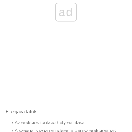
ad
Ellenjavallatok:
Az erekciós funkció helyreállítása.
A szexuális izgalom idején a pénisz erekciójának