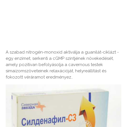
A szabad nitrogén-monoxid aktiválja a guanilát-ciklázt -
egy enzimet, serkenti a cGMP szintjének növekedését,
amely pozitívan befolyásolja a cavernous testek
simaizomszöveteinek relaxációját, helyreállítást és
fokozott véráramot eredményez..