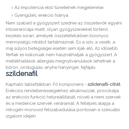
Az impotencia első tüneteinek megjelenése.
Gyengülés, erekció hiánya.
Nem szabad a gyógyszert szednie az összetevők egyéni
intoleranciája miatt, olyan gyógyszerekkel történő
kezelés során, amelyek összetételükben bizonyos
mennyiségű nitrátot tartalmaznak. És a szív, a vesék, a
máj súlyos betegségei esetén sem írják elő. Az idősebb
férfiak és kiskorúak nem használhatják a gyógyszert. A
mellékhatások allergiás megnyilvánulások lehetnek a
bőrön, orrdugulás, enyhe hányinger, fejfájás..
szildenafil
Kapható tablettákban. Fő komponens -
szildenafil-citrát
.
Erekciós rendellenességekhez alkalmazzák, provokálja
az erekciós funkció helyreállítását, növeli a nemi szervek
és a medencei szervek véráramát. A fellépés alapja a
nitrogén-monoxid felszabadulása pontosan a szexuális
izgalom idején.