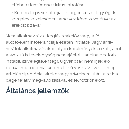
elérhetetlenségének kiküszöbölése.
Különféle pszichológiai és organikus betegségek
komplex kezelésében, amelyek következménye az
erekciós zavar.
Nem alkalmazzák allergiás reakciók vagy a fő
alkotóelem intoleranciája esetén, nitrátok vagy amil-
nitrátok alkalmazásakor, olyan körülmények között, ahol
a szexuális tevékenység nem ajánlott (angina pectoris
instabil, szívelégtelenség). Ugyancsak nem írják elő
optikai neuropathia, különféle súlyos szív-, vese-, máj-,
artériás hipertónia, stroke vagy szívroham után, a retina
degeneratív megváltozásával és felnőttkor előtt.
Általános jellemzők