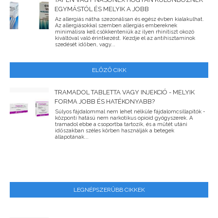
EGYMÁSTÓL ÉS MELYIK A JOBB
Az allergiás nátha szezonálisan és egész évben kialakulhat.
Az allergiásokkal szemben allergiás embereknek
minimálisra kell csökkenteniük az ilyen rhinitiszt okozó
kiváltóval való érintkezést. Kezdje el az antihisztaminok
szedését időben, vagy...
ELŐZŐ CIKK
TRAMADOL TABLETTA VAGY INJEKCIÓ - MELYIK
FORMA JOBB ÉS HATÉKONYABB?
Súlyos fájdalommal nem lehet nélküle fájdalomcsillapítók -
központi hatású nem narkotikus opioid gyógyszerek. A
tramadol ebbe a csoportba tartozik, és a műtét utáni
időszakban széles körben használják a betegek
állapotának...
LEGNÉPSZERŰBB CIKKEK