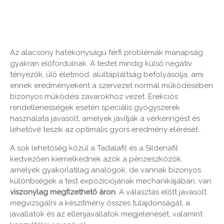
Az alacsony hatékonyságú férfi problémák manapság
gyakran előfordulnak. A testet mindig külső negatív
tényezők, ülő életmód, alultápláltság befolyásolja, ami
ennek eredményeként a szervezet normál működésében
bizonyos működési zavarokhoz vezet. Erekciós
rendellenességek esetén speciális gyógyszerek
használata javasolt, amelyek javítják a vérkeringést és
lehetővé teszik az optimális gyors eredmény elérését..
A sok lehetőség közül a Tadalafil és a Sildenafil
kedvezően kiemelkednek azok a pénzeszközök,
amelyek gyakorlatilag analógok, de vannak bizonyos
különbségek a test expozíciójának mechanikájában. van
viszonylag megfizethető áron
. A választás előtt javasolt
megvizsgálni a készítmény összes tulajdonságát, a
javallatok és az ellenjavallatok megjelenését, valamint