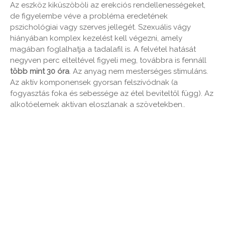
Az eszköz kiküszöböli az erekciós rendellenességeket,
de figyelembe véve a probléma eredetének
pszichológiai vagy szerves jellegét. Szexuális vágy
hiányában komplex kezelést kell végezni, amely
magában foglalhatja a tadalafil is. A felvétel hatását
negyven perc elteltével figyeli meg, továbbra is fennáll
több mint 30 óra
. Az anyag nem mesterséges stimuláns.
Az aktív komponensek gyorsan felszívódnak (a
fogyasztás foka és sebessége az étel beviteltől függ). Az
alkotóelemek aktívan eloszlanak a szövetekben..