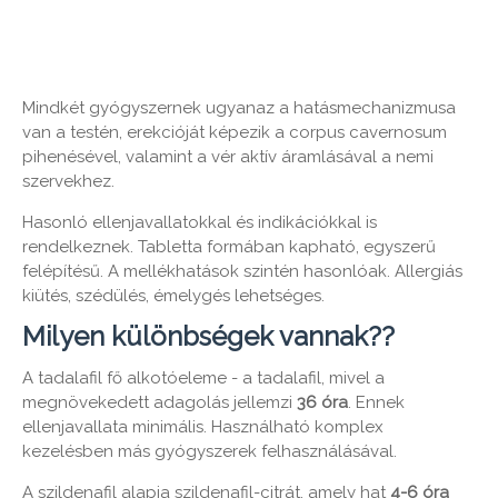
Mindkét gyógyszernek ugyanaz a hatásmechanizmusa
van a testén, erekcióját képezik a corpus cavernosum
pihenésével, valamint a vér aktív áramlásával a nemi
szervekhez.
Hasonló ellenjavallatokkal és indikációkkal is
rendelkeznek. Tabletta formában kapható, egyszerű
felépítésű. A mellékhatások szintén hasonlóak. Allergiás
kiütés, szédülés, émelygés lehetséges.
Milyen különbségek vannak??
A tadalafil fő alkotóeleme - a tadalafil, mivel a
megnövekedett adagolás jellemzi
36 óra
. Ennek
ellenjavallata minimális. Használható komplex
kezelésben más gyógyszerek felhasználásával.
A szildenafil alapja szildenafil-citrát, amely hat
4-6 óra