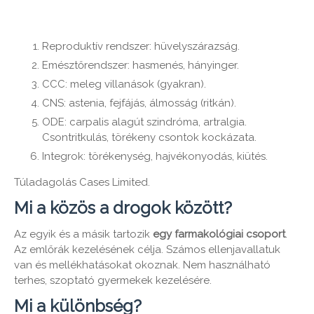
Reproduktív rendszer: hüvelyszárazság.
Emésztőrendszer: hasmenés, hányinger.
CCC: meleg villanások (gyakran).
CNS: astenia, fejfájás, álmosság (ritkán).
ODE: carpalis alagút szindróma, artralgia.
Csontritkulás, törékeny csontok kockázata.
Integrok: törékenység, hajvékonyodás, kiütés.
Túladagolás Cases Limited.
Mi a közös a drogok között?
Az egyik és a másik tartozik
egy farmakológiai csoport
.
Az emlőrák kezelésének célja. Számos ellenjavallatuk
van és mellékhatásokat okoznak. Nem használható
terhes, szoptató gyermekek kezelésére.
Mi a különbség?