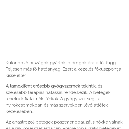
Különböző országok gyártók, a drogok ára ettől függ.
Teljesen más fő hatóanyag. Ezért a kezelés fókuszpontja
kissé eltér.
A tamoxifent erősebb gyógyszernek tekintik.
és
szélesebb terápiás hatással rendelkezik. A betegek
lehetnek fiatal nők, férfiak. A gyógyszer segít a
nyirokcsomókban és más szervekben lévő áttétek
kezelésében..
Az anastrozol-betegek posztmenopauzális nőkké válnak
és a rák korai szakaszában. Premenopauzális betegeket