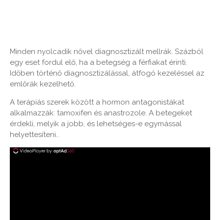
Minden nyolcadik nővel diagnosztizált mellrák. Százból
egy eset fordul elő, ha a betegség a férfiakat érinti.
Időben történő diagnosztizálással, átfogó kezeléssel az
emlőrák kezelhető.
A terápiás szerek között a hormon antagonistákat
alkalmazzák: tamoxifen és anastrozole. A betegeket
érdekli, melyik a jobb, és lehetséges-e egymással
helyettesíteni..