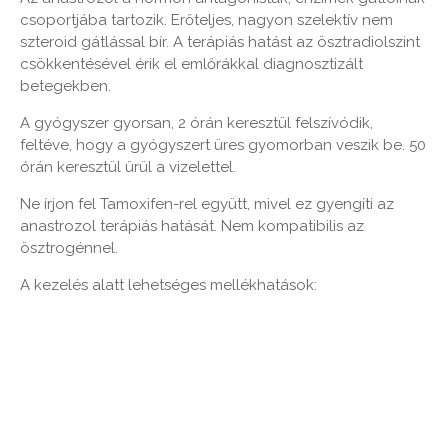
csoportjába tartozik. Erőteljes, nagyon szelektív nem
szteroid gátlással bír. A terápiás hatást az ösztradiolszint
csökkentésével érik el emlőrákkal diagnosztizált
betegekben.
A gyógyszer gyorsan, 2 órán keresztül felszívódik,
feltéve, hogy a gyógyszert üres gyomorban veszik be. 50
órán keresztül ürül a vizelettel.
Ne írjon fel Tamoxifen-rel együtt, mivel ez gyengíti az
anastrozol terápiás hatását. Nem kompatibilis az
ösztrogénnel.
A kezelés alatt lehetséges mellékhatások: