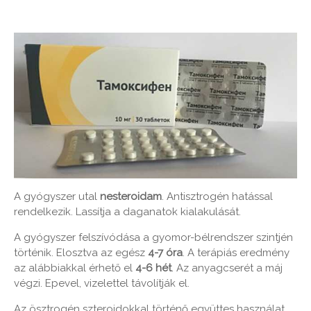
A gyógyszer utal
nesteroidam
. Antisztrogén hatással
rendelkezik. Lassítja a daganatok kialakulását.
A gyógyszer felszívódása a gyomor-bélrendszer szintjén
történik. Elosztva az egész
4-7 óra
. A terápiás eredmény
az alábbiakkal érhető el
4-6 hét
. Az anyagcserét a máj
végzi. Epevel, vizelettel távolítják el.
Az ösztrogén szteroidokkal történő együttes használat,