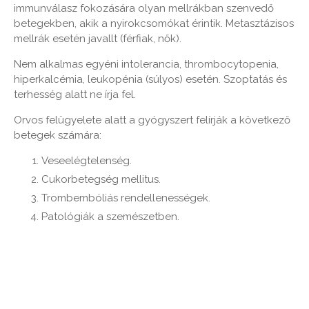
immunválasz fokozására olyan mellrákban szenvedő
betegekben, akik a nyirokcsomókat érintik. Metasztázisos
mellrák esetén javallt (férfiak, nők).
Nem alkalmas egyéni intolerancia, thrombocytopenia,
hiperkalcémia, leukopénia (súlyos) esetén. Szoptatás és
terhesség alatt ne írja fel.
Orvos felügyelete alatt a gyógyszert felírják a következő
betegek számára:
Veseelégtelenség.
Cukorbetegség mellitus.
Trombembóliás rendellenességek.
Patológiák a szemészetben.