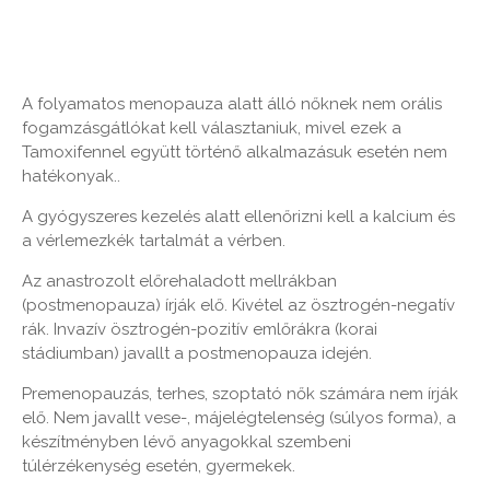
A folyamatos menopauza alatt álló nőknek nem orális
fogamzásgátlókat kell választaniuk, mivel ezek a
Tamoxifennel együtt történő alkalmazásuk esetén nem
hatékonyak..
A gyógyszeres kezelés alatt ellenőrizni kell a kalcium és
a vérlemezkék tartalmát a vérben.
Az anastrozolt előrehaladott mellrákban
(postmenopauza) írják elő. Kivétel az ösztrogén-negatív
rák. Invazív ösztrogén-pozitív emlőrákra (korai
stádiumban) javallt a postmenopauza idején.
Premenopauzás, terhes, szoptató nők számára nem írják
elő. Nem javallt vese-, májelégtelenség (súlyos forma), a
készítményben lévő anyagokkal szembeni
túlérzékenység esetén, gyermekek.