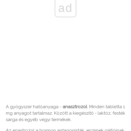
ad
A gyógyszer hatóanyaga -
anasztrozol
. Minden tabletta 1
mg anyagot tartalmaz. Között a kiegészítő - laktóz, festék
sárga és egyéb vegyi termékek.
Az anastrozol a hormon antagonisták, enzimek gátlóinak