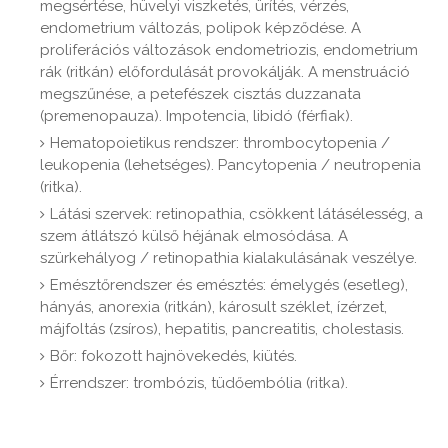
megsértése, hüvelyi viszketés, ürítés, vérzés,
endometrium változás, polipok képződése. A
proliferációs változások endometriozis, endometrium
rák (ritkán) előfordulását provokálják. A menstruáció
megszűnése, a petefészek cisztás duzzanata
(premenopauza). Impotencia, libidó (férfiak).
Hematopoietikus rendszer: thrombocytopenia /
leukopenia (lehetséges). Pancytopenia / neutropenia
(ritka).
Látási szervek: retinopathia, csökkent látásélesség, a
szem átlátszó külső héjának elmosódása. A
szürkehályog / retinopathia kialakulásának veszélye.
Emésztőrendszer és emésztés: émelygés (esetleg),
hányás, anorexia (ritkán), károsult széklet, ízérzet,
májfoltás (zsíros), hepatitis, pancreatitis, cholestasis.
Bőr: fokozott hajnövekedés, kiütés.
Érrendszer: trombózis, tüdőembólia (ritka).