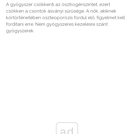
A gyógyszer csökkenti az ösztrogénszintet, ezért
csökken a csontok ásványi sűrűsége. A nők, akiknek
kórtörténetében oszteoporózis fordul elő, figyelmet kell
fordítani erre. Nem gyógyszeres kezelésre szánt
gyógyszerek.
ad