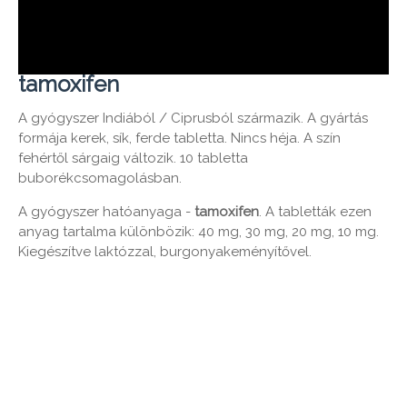
tamoxifen
A gyógyszer Indiából / Ciprusból származik. A gyártás
formája kerek, sík, ferde tabletta. Nincs héja. A szín
fehértől sárgaig változik. 10 tabletta
buborékcsomagolásban.
A gyógyszer hatóanyaga -
tamoxifen
. A tabletták ezen
anyag tartalma különbözik: 40 mg, 30 mg, 20 mg, 10 mg.
Kiegészítve laktózzal, burgonyakeményítővel.