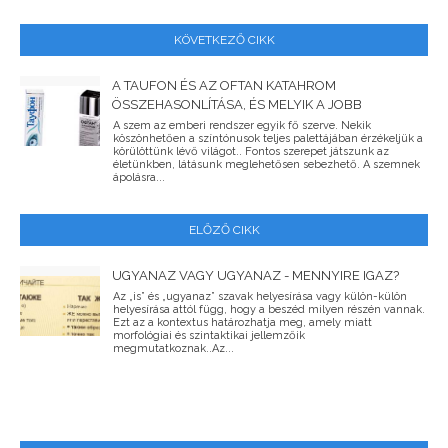
KÖVETKEZŐ CIKK
A TAUFON ÉS AZ OFTAN KATAHROM
ÖSSZEHASONLÍTÁSA, ÉS MELYIK A JOBB
A szem az emberi rendszer egyik fő szerve. Nekik
köszönhetően a színtónusok teljes palettájában érzékeljük a
körülöttünk lévő világot.. Fontos szerepet játszunk az
életünkben, látásunk meglehetősen sebezhető. A szemnek
ápolásra...
ELŐZŐ CIKK
UGYANAZ VAGY UGYANAZ - MENNYIRE IGAZ?
Az „is” és „ugyanaz” szavak helyesírása vagy külön-külön
helyesírása attól függ, hogy a beszéd milyen részén vannak.
Ezt az a kontextus határozhatja meg, amely miatt
morfológiai és szintaktikai jellemzőik
megmutatkoznak..Az...