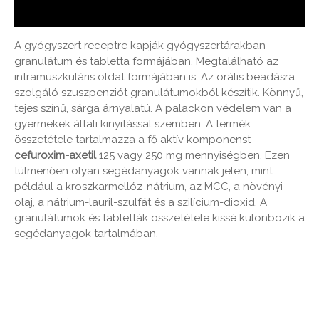
A gyógyszert receptre kapják gyógyszertárakban
granulátum és tabletta formájában. Megtalálható az
intramuszkuláris oldat formájában is. Az orális beadásra
szolgáló szuszpenziót granulátumokból készítik. Könnyű,
tejes színű, sárga árnyalatú. A palackon védelem van a
gyermekek általi kinyitással szemben. A termék
összetétele tartalmazza a fő aktív komponenst
cefuroxim-axetil
125 vagy 250 mg mennyiségben. Ezen
túlmenően olyan segédanyagok vannak jelen, mint
például a kroszkarmellóz-nátrium, az MCC, a növényi
olaj, a nátrium-lauril-szulfát és a szilícium-dioxid. A
granulátumok és tabletták összetétele kissé különbözik a
segédanyagok tartalmában.