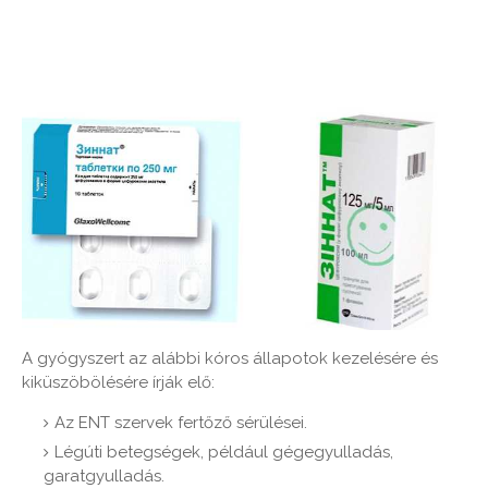
A gyógyszert az alábbi kóros állapotok kezelésére és
kiküszöbölésére írják elő:
Az ENT szervek fertőző sérülései.
Légúti betegségek, például gégegyulladás,
garatgyulladás.