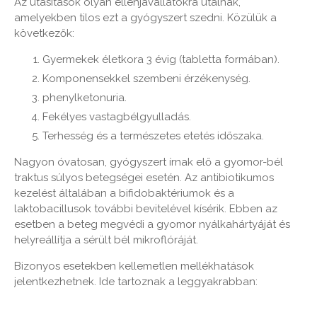
Az utasítások olyan ellenjavallatokra utalnak,
amelyekben tilos ezt a gyógyszert szedni. Közülük a
következők:
Gyermekek életkora 3 évig (tabletta formában).
Komponensekkel szembeni érzékenység.
phenylketonuria.
Fekélyes vastagbélgyulladás.
Terhesség és a természetes etetés időszaka.
Nagyon óvatosan, gyógyszert írnak elő a gyomor-bél
traktus súlyos betegségei esetén. Az antibiotikumos
kezelést általában a bifidobaktériumok és a
laktobacillusok további bevitelével kísérik. Ebben az
esetben a beteg megvédi a gyomor nyálkahártyáját és
helyreállítja a sérült bél mikroflóráját.
Bizonyos esetekben kellemetlen mellékhatások
jelentkezhetnek. Ide tartoznak a leggyakrabban: