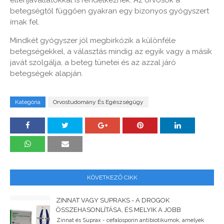
ellenjavallatokkal is rendelkeznek. Az orvosok a
betegségtől függően gyakran egy bizonyos gyógyszert
írnak fel.
Mindkét gyógyszer jól megbirkózik a különféle
betegségekkel, a választás mindig az egyik vagy a másik
javát szolgálja, a beteg tünetei és az azzal járó
betegségek alapján.
Kategória
Orvostudomány És Egészségügy
KÖVETKEZŐ CIKK
ZINNAT VAGY SUPRAKS - A DROGOK
ÖSSZEHASONLÍTÁSA, ÉS MELYIK A JOBB
Zinnat és Suprax - cefalosporin antibiotikumok, amelyek