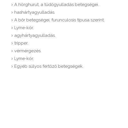
A hörghurut, a tüdőgyulladás betegségei.
hashártyagyulladás.
A bőr betegségei, furunculosis típusa szerint.
Lyme-kór.
agyhártyagyulladás.
tripper.
vérmérgezés.
Lyme-kór.
Egyéb súlyos fertőző betegségek.