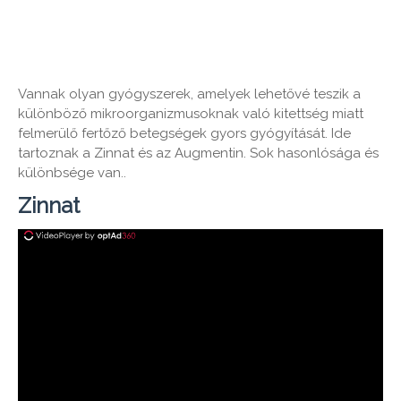
Vannak olyan gyógyszerek, amelyek lehetővé teszik a
különböző mikroorganizmusoknak való kitettség miatt
felmerülő fertőző betegségek gyors gyógyítását. Ide
tartoznak a Zinnat és az Augmentin. Sok hasonlósága és
különbsége van..
Zinnat