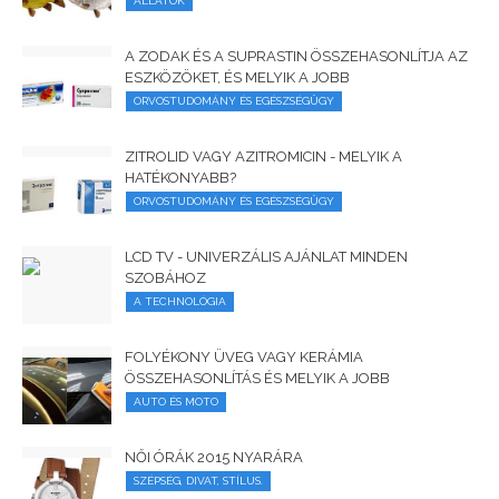
ÁLLATOK
A ZODAK ÉS A SUPRASTIN ÖSSZEHASONLÍTJA AZ
ESZKÖZÖKET, ÉS MELYIK A JOBB
ORVOSTUDOMÁNY ÉS EGÉSZSÉGÜGY
ZITROLID VAGY AZITROMICIN - MELYIK A
HATÉKONYABB?
ORVOSTUDOMÁNY ÉS EGÉSZSÉGÜGY
LCD TV - UNIVERZÁLIS AJÁNLAT MINDEN
SZOBÁHOZ
A TECHNOLÓGIA
FOLYÉKONY ÜVEG VAGY KERÁMIA
ÖSSZEHASONLÍTÁS ÉS MELYIK A JOBB
AUTO ÉS MOTO
NŐI ÓRÁK 2015 NYARÁRA
SZÉPSÉG, DIVAT, STÍLUS.