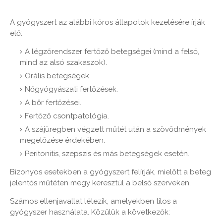
A gyógyszert az alábbi kóros állapotok kezelésére írják
elő:
A légzőrendszer fertőző betegségei (mind a felső,
mind az alsó szakaszok).
Orális betegségek.
Nőgyógyászati ​​fertőzések.
A bőr fertőzései.
Fertőző csontpatológia.
A szájüregben végzett műtét után a szövődmények
megelőzése érdekében.
Peritonitis, szepszis és más betegségek esetén.
Bizonyos esetekben a gyógyszert felírják, mielőtt a beteg
jelentős műtéten megy keresztül a belső szerveken.
Számos ellenjavallat létezik, amelyekben tilos a
gyógyszer használata. Közülük a következők: