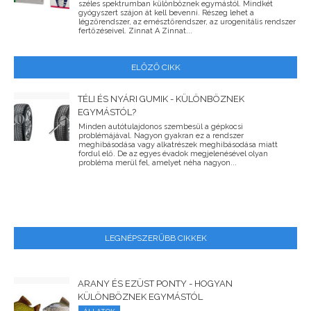
széles spektrumban különböznek egymástól. Mindkét
gyógyszert szájon át kell bevenni. Részeg lehet a
légzőrendszer, az emésztőrendszer, az urogenitális rendszer
fertőzéseivel. Zinnat A Zinnat...
ELŐZŐ CIKK
TÉLI ÉS NYÁRI GUMIK - KÜLÖNBÖZNEK
EGYMÁSTÓL?
Minden autótulajdonos szembesül a gépkocsi
problémájával. Nagyon gyakran ez a rendszer
meghibásodása vagy alkatrészek meghibásodása miatt
fordul elő. De az egyes évadok megjelenésével olyan
probléma merül fel, amelyet néha nagyon...
LEGNÉPSZERŰBB CIKKEK
ARANY ÉS EZÜST PONTY - HOGYAN
KÜLÖNBÖZNEK EGYMÁSTÓL