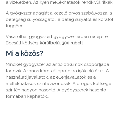
a vizeletben. Az ilyen mellékhatások rendkívül ritkák..
A gyógyszer adagját a kezelő orvos szabályozza, a
betegség súlyosságától, a beteg súlyától és korától
függően.
Vásárolhat gyógyszert gyógyszertárban receptre.
Becsült költség:
körülbelül 300 rubelt
.
Mi a közös?
Mindkét gyógyszer az antibiotikumok csoportjába
tartozik. Azonos kóros állapotokra írják elő őket. A
használati javallatok, az ellenjavallatok és a
mellékhatások szinte azonosak. A drogok költsége
szintén nagyon hasonló. A gyógyszerek hasonló
formában kaphatók..