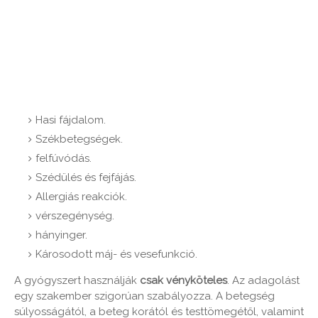
Hasi fájdalom.
Székbetegségek.
felfúvódás.
Szédülés és fejfájás.
Allergiás reakciók.
vérszegénység.
hányinger.
Károsodott máj- és vesefunkció.
A gyógyszert használják
csak vényköteles
. Az adagolást
egy szakember szigorúan szabályozza. A betegség
súlyosságától, a beteg korától és testtömegétől, valamint