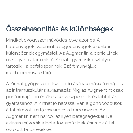
Összehasonlítás és különbségek
Mindkét gyógyszer működési elve azonos. A
hatóanyagok, valamint a segédanyagok azonban
különböznek egymástól. Az Augmentin a penicillinek
osztályához tartozik. A Zinnat egy másik osztályba
tartozik - a cefalosporinok. Ezért munkájuk
mechanizmusa eltérő.
A Zinnat gyógyszer felszabadulásának másik formája is
az intramuszkuláris alkalmazás. Míg az Augmentint csak
por formájában értékesítik szuszpenziók és tabletták
gyártásához. A Zinnat jó hatással van a gonococcusok
által okozott fertőzésekre és a borreliozisra. Az
Augmentin nem harcol az ilyen betegségekkel. De
aktívan működik a béta-laktamáz baktériumok által
okozott fertőzésekkel..