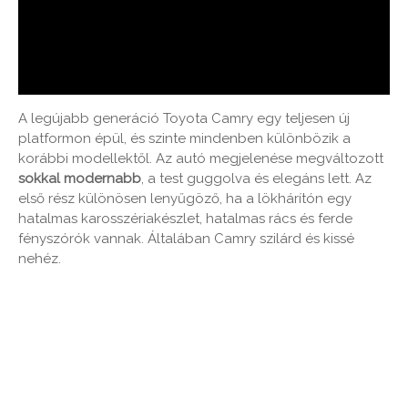
A legújabb generáció Toyota Camry egy teljesen új
platformon épül, és szinte mindenben különbözik a
korábbi modellektől. Az autó megjelenése megváltozott
sokkal modernabb
, a test guggolva és elegáns lett. Az
első rész különösen lenyűgöző, ha a lökhárítón egy
hatalmas karosszériakészlet, hatalmas rács és ferde
fényszórók vannak. Általában Camry szilárd és kissé
nehéz.