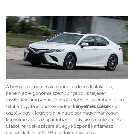
A belső teret nemcsak a panel érdekes kialakítása,
hanem az ergonómia szempontjából is teljesen
frissítették, ami panaszt váltott elődeivel szemben. Ezen
felül a Toyota is büszkélkedhet
kényelmes ülések
- az
osztály egyik legjobbja. A hátsó sor hagyományosan
kényelmes, bár az új autóban a hely kissé csökkent. Az
utasok rendelkezésére áll egy központi kartámasz
csészékkel és két USB-csatlakozóval, és a