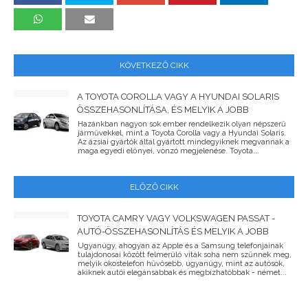
KÖVETKEZŐ CIKK
A TOYOTA COROLLA VAGY A HYUNDAI SOLARIS
ÖSSZEHASONLÍTÁSA, ÉS MELYIK A JOBB
Hazánkban nagyon sok ember rendelkezik olyan népszerű
járművekkel, mint a Toyota Corolla vagy a Hyundai Solaris.
Az ázsiai gyártók által gyártott mindegyiknek megvannak a
maga egyedi előnyei, vonzó megjelenése. Toyota...
ELŐZŐ CIKK
TOYOTA CAMRY VAGY VOLKSWAGEN PASSAT -
AUTÓ-ÖSSZEHASONLÍTÁS ÉS MELYIK A JOBB
Ugyanúgy, ahogyan az Apple és a Samsung telefonjainak
tulajdonosai között felmerülő viták soha nem szűnnek meg,
melyik okostelefon hűvösebb, ugyanúgy, mint az autósok,
akiknek autói elegánsabbak és megbízhatóbbak - német...