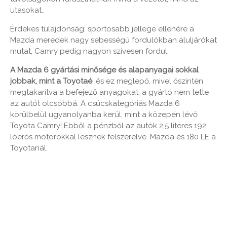
utasokat..
Érdekes tulajdonság: sportosabb jellege ellenére a
Mazda meredek nagy sebességű fordulókban aluljárókat
mutat, Camry pedig nagyon szívesen fordul.
A Mazda 6 gyártási minősége és alapanyagai sokkal
jobbak, mint a Toyotaé
, és ez meglepő, mivel őszintén
megtakarítva a befejező anyagokat, a gyártó nem tette
az autót olcsóbbá. A csúcskategóriás Mazda 6
körülbelül ugyanolyanba kerül, mint a közepén lévő
Toyota Camry! Ebből a pénzből az autók 2,5 literes 192
lóerős motorokkal lesznek felszerelve. Mazda és 180 LE a
Toyotanál.