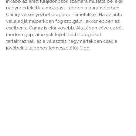
inkább az érett tulajdonosok számára mutatta be, akik
nagyra értékelik a mozgást - ebben a paraméterben
Camry versenyezhet drágább németekkel. Ha az autó
vállalati járműparkban fog szolgálni, akkor ebben az
esetben a Camry is előnyösebb. Általában véve ez két
modern gép, amelyek fejlett technológiákat
tartalmaznak, és a választás nagymértékben csak a
jövőbeli tulajdonos természetétől függ.