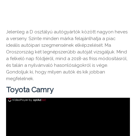
Jelenleg a D osztályú autógyártók között nagyon heves
a verseny. Szinte minden márka felajánlhatja a piac
ideális autóipari szegmensének elképzelését. Ma
Oroszország két legnépszerűbb autóját vizsgáljuk. Mind
a felkelő nap földjéről, mind a 2018-as friss módosításról,
és talán a nyilvánvaló hasonlóságokról is vége.
Gondoljuk ki, hogy milyen autók és kik jobban
megfelelnek.
Toyota Camry