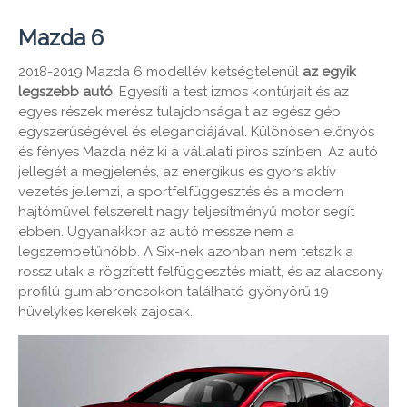
Mazda 6
2018-2019 Mazda 6 modellév kétségtelenül
az egyik
legszebb autó
. Egyesíti a test izmos kontúrjait és az
egyes részek merész tulajdonságait az egész gép
egyszerűségével és eleganciájával. Különösen előnyös
és fényes Mazda néz ki a vállalati piros színben. Az autó
jellegét a megjelenés, az energikus és gyors aktív
vezetés jellemzi, a sportfelfüggesztés és a modern
hajtóművel felszerelt nagy teljesítményű motor segít
ebben. Ugyanakkor az autó messze nem a
legszembetűnőbb. A Six-nek azonban nem tetszik a
rossz utak a rögzített felfüggesztés miatt, és az alacsony
profilú gumiabroncsokon található gyönyörű 19
hüvelykes kerekek zajosak.