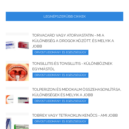
LEGNÉPSZERŰBB CIKKEK
TORVACARD VAGY ATORVASTATIN - MI A
KÜLÖNBSÉG A DROGOK KÖZÖTT, ÉS MELYIK A
JOBB
ORVOSTUDOMÁNY ÉS EGÉSZSÉGÜGY
TONSILLITIS ÉS TONSILLITIS - KÜLÖNBÖZNEK
EGYMÁSTÓL
ORVOSTUDOMÁNY ÉS EGÉSZSÉGÜGY
TOLPERIZON ÉS MIDOKALM ÖSSZEHASONLÍTÁSA,
KÜLÖNBSÉGEK ÉS MELYIK A JOBB
ORVOSTUDOMÁNY ÉS EGÉSZSÉGÜGY
TOBREX VAGY TETRACIKLIN KENŐCS - AMI JOBB
ORVOSTUDOMÁNY ÉS EGÉSZSÉGÜGY