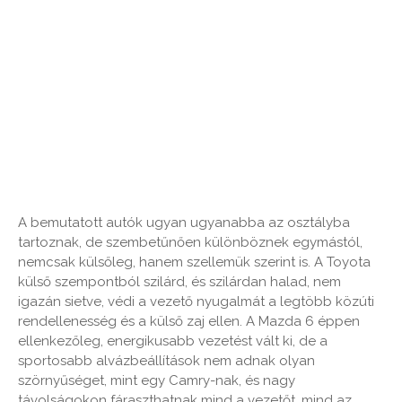
A bemutatott autók ugyan ugyanabba az osztályba
tartoznak, de szembetűnően különböznek egymástól,
nemcsak külsőleg, hanem szellemük szerint is. A Toyota
külső szempontból szilárd, és szilárdan halad, nem
igazán sietve, védi a vezető nyugalmát a legtöbb közúti
rendellenesség és a külső zaj ellen. A Mazda 6 éppen
ellenkezőleg, energikusabb vezetést vált ki, de a
sportosabb alvázbeállítások nem adnak olyan
szörnyűséget, mint egy Camry-nak, és nagy
távolságokon fáraszthatnak mind a vezetőt, mind az