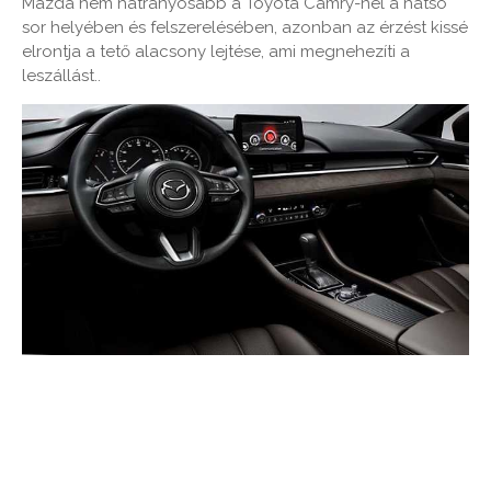
Mazda nem hátrányosabb a Toyota Camry-nél a hátsó
sor helyében és felszerelésében, azonban az érzést kissé
elrontja a tető alacsony lejtése, ami megnehezíti a
leszállást..