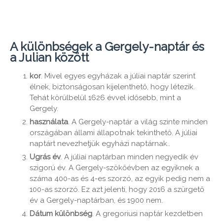
A különbségek a Gergely-naptár és
a Julian között
kor
. Mivel egyes egyházak a júliai naptár szerint
élnek, biztonságosan kijelenthető, hogy létezik.
Tehát körülbelül 1626 évvel idősebb, mint a
Gergely.
használata
. A Gergely-naptár a világ szinte minden
országában állami állapotnak tekinthető. A júliai
naptárt nevezhetjük egyházi naptárnak..
Ugrás év
. A júliai naptárban minden negyedik év
szigorú év. A Gergely-szökőévben az egyiknek a
száma 400-as és 4-es szorzó, az egyik pedig nem a
100-as szorzó. Ez azt jelenti, hogy 2016 a szürgető
év a Gergely-naptárban, és 1900 nem.
Dátum különbség
. A gregoriusi naptár kezdetben