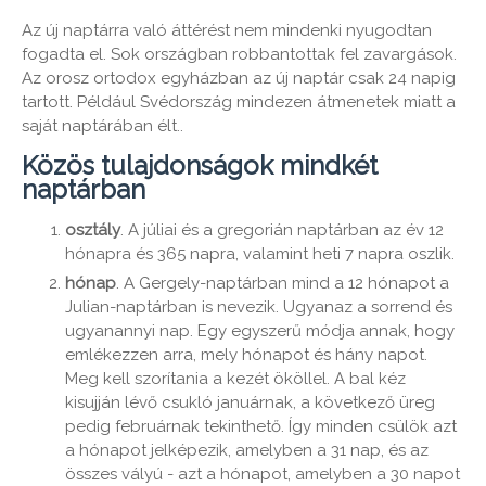
Az új naptárra való áttérést nem mindenki nyugodtan
fogadta el. Sok országban robbantottak fel zavargások.
Az orosz ortodox egyházban az új naptár csak 24 napig
tartott. Például Svédország mindezen átmenetek miatt a
saját naptárában élt..
Közös tulajdonságok mindkét
naptárban
osztály
. A júliai és a gregorián naptárban az év 12
hónapra és 365 napra, valamint heti 7 napra oszlik.
hónap
. A Gergely-naptárban mind a 12 hónapot a
Julian-naptárban is nevezik. Ugyanaz a sorrend és
ugyanannyi nap. Egy egyszerű módja annak, hogy
emlékezzen arra, mely hónapot és hány napot.
Meg kell szorítania a kezét ököllel. A bal kéz
kisujján lévő csukló januárnak, a következő üreg
pedig februárnak tekinthető. Így minden csülök azt
a hónapot jelképezik, amelyben a 31 nap, és az
összes vályú - azt a hónapot, amelyben a 30 napot