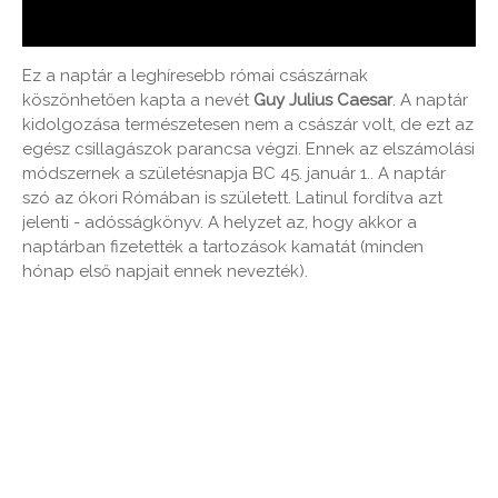
Ez a naptár a leghíresebb római császárnak
köszönhetően kapta a nevét
Guy Julius Caesar
. A naptár
kidolgozása természetesen nem a császár volt, de ezt az
egész csillagászok parancsa végzi. Ennek az elszámolási
módszernek a születésnapja BC 45. január 1.. A naptár
szó az ókori Rómában is született. Latinul fordítva azt
jelenti - adósságkönyv. A helyzet az, hogy akkor a
naptárban fizetették a tartozások kamatát (minden
hónap első napjait ennek nevezték).