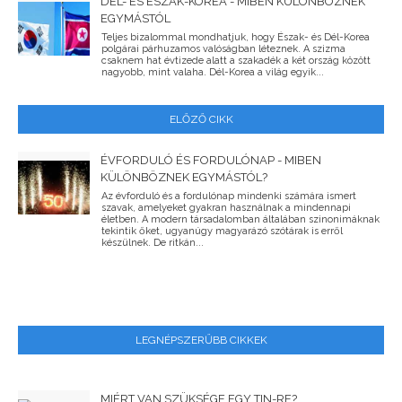
DÉL- ÉS ÉSZAK-KOREA - MIBEN KÜLÖNBÖZNEK
EGYMÁSTÓL
Teljes bizalommal mondhatjuk, hogy Észak- és Dél-Korea
polgárai párhuzamos valóságban léteznek. A szizma
csaknem hat évtizede alatt a szakadék a két ország között
nagyobb, mint valaha. Dél-Korea a világ egyik...
ELŐZŐ CIKK
ÉVFORDULÓ ÉS FORDULÓNAP - MIBEN
KÜLÖNBÖZNEK EGYMÁSTÓL?
Az évforduló és a fordulónap mindenki számára ismert
szavak, amelyeket gyakran használnak a mindennapi
életben. A modern társadalomban általában szinonimáknak
tekintik őket, ugyanúgy magyarázó szótárak is erről
készülnek. De ritkán...
LEGNÉPSZERŰBB CIKKEK
MIÉRT VAN SZÜKSÉGE EGY TIN-RE?