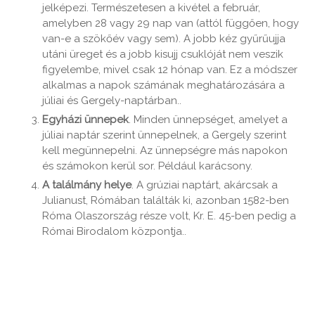
jelképezi. Természetesen a kivétel a február,
amelyben 28 vagy 29 nap van (attól függően, hogy
van-e a szökőév vagy sem). A jobb kéz gyűrűujja
utáni üreget és a jobb kisujj csuklóját nem veszik
figyelembe, mivel csak 12 hónap van. Ez a módszer
alkalmas a napok számának meghatározására a
júliai és Gergely-naptárban..
Egyházi ünnepek
. Minden ünnepséget, amelyet a
júliai naptár szerint ünnepelnek, a Gergely szerint
kell megünnepelni. Az ünnepségre más napokon
és számokon kerül sor. Például karácsony.
A találmány helye
. A grúziai naptárt, akárcsak a
Julianust, Rómában találták ki, azonban 1582-ben
Róma Olaszország része volt, Kr. E. 45-ben pedig a
Római Birodalom központja..