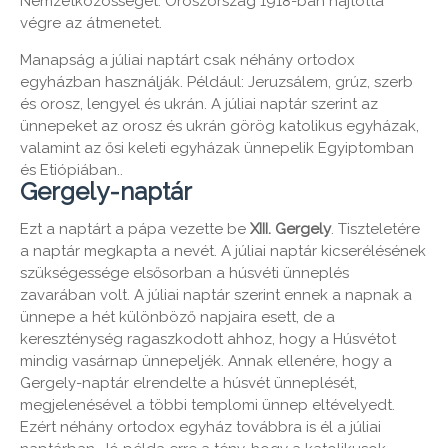
Nemzetközösséget. Oroszország 1918-ban hajtotta
végre az átmenetet.
Manapság a júliai naptárt csak néhány ortodox
egyházban használják. Például: Jeruzsálem, grúz, szerb
és orosz, lengyel és ukrán. A júliai naptár szerint az
ünnepeket az orosz és ukrán görög katolikus egyházak,
valamint az ősi keleti egyházak ünnepelik Egyiptomban
és Etiópiában..
Gergely-naptár
Ezt a naptárt a pápa vezette be
XIII. Gergely
. Tiszteletére
a naptár megkapta a nevét. A júliai naptár kicserélésének
szükségessége elsősorban a húsvéti ünneplés
zavarában volt. A júliai naptár szerint ennek a napnak a
ünnepe a hét különböző napjaira esett, de a
kereszténység ragaszkodott ahhoz, hogy a Húsvétot
mindig vasárnap ünnepeljék. Annak ellenére, hogy a
Gergely-naptár elrendelte a húsvét ünneplését,
megjelenésével a többi templomi ünnep eltévelyedt.
Ezért néhány ortodox egyház továbbra is él a júliai