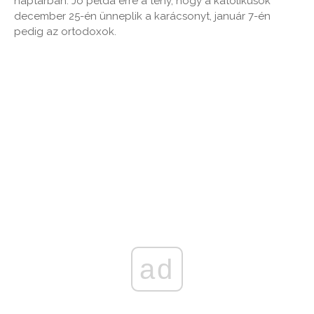
naptárban. Jó példa erre a tény, hogy a katolikusok
december 25-én ünneplik a karácsonyt, január 7-én
pedig az ortodoxok.
ad