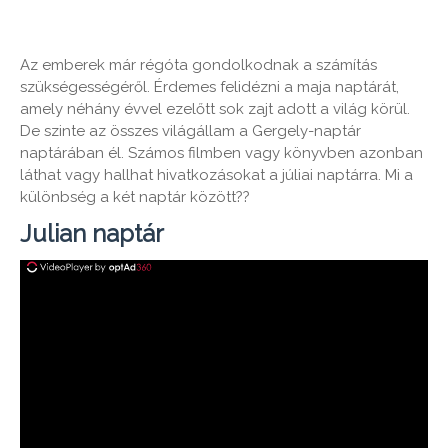
Az emberek már régóta gondolkodnak a számítás
szükségességéről. Érdemes felidézni a maja naptárát,
amely néhány évvel ezelőtt sok zajt adott a világ körül.
De szinte az összes világállam a Gergely-naptár
naptárában él. Számos filmben vagy könyvben azonban
láthat vagy hallhat hivatkozásokat a júliai naptárra. Mi a
különbség a két naptár között??
Julian naptár