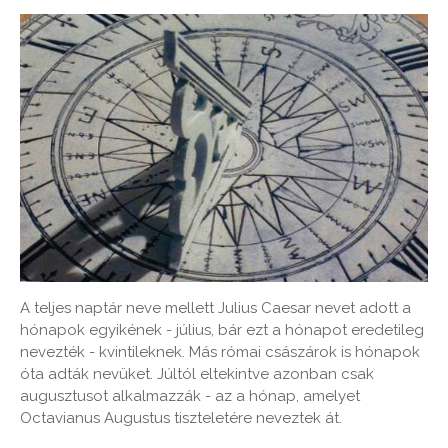
A teljes naptár neve mellett Julius Caesar nevet adott a
hónapok egyikének - július, bár ezt a hónapot eredetileg
nevezték - kvintileknek. Más római császárok is hónapok
óta adták nevüket. Júltól eltekintve azonban csak
augusztusot alkalmazzák - az a hónap, amelyet
Octavianus Augustus tiszteletére neveztek át.