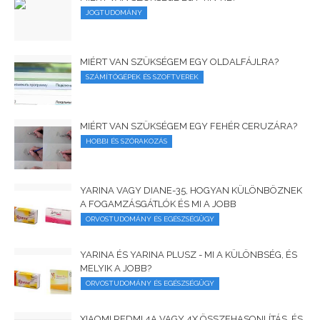
JOGTUDOMÁNY
MIÉRT VAN SZÜKSÉGEM EGY OLDALFÁJLRA?
SZÁMÍTÓGÉPEK ÉS SZOFTVEREK
MIÉRT VAN SZÜKSÉGEM EGY FEHÉR CERUZÁRA?
HOBBI ÉS SZÓRAKOZÁS
YARINA VAGY DIANE-35, HOGYAN KÜLÖNBÖZNEK
A FOGAMZÁSGÁTLÓK ÉS MI A JOBB
ORVOSTUDOMÁNY ÉS EGÉSZSÉGÜGY
YARINA ÉS YARINA PLUSZ - MI A KÜLÖNBSÉG, ÉS
MELYIK A JOBB?
ORVOSTUDOMÁNY ÉS EGÉSZSÉGÜGY
XIAOMI REDMI 4A VAGY 4X ÖSSZEHASONLÍTÁS, ÉS