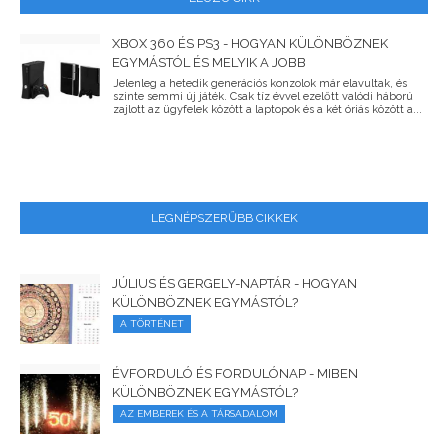
XBOX 360 ÉS PS3 - HOGYAN KÜLÖNBÖZNEK
EGYMÁSTÓL ÉS MELYIK A JOBB
Jelenleg a hetedik generációs konzolok már elavultak, és
szinte semmi új játék. Csak tíz évvel ezelőtt valódi háború
zajlott az ügyfelek között a laptopok és a két óriás között a...
LEGNÉPSZERŰBB CIKKEK
JÚLIUS ÉS GERGELY-NAPTÁR - HOGYAN
KÜLÖNBÖZNEK EGYMÁSTÓL?
A TÖRTÉNET
ÉVFORDULÓ ÉS FORDULÓNAP - MIBEN
KÜLÖNBÖZNEK EGYMÁSTÓL?
AZ EMBEREK ÉS A TÁRSADALOM