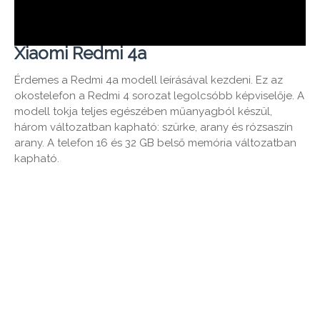
Xiaomi Redmi 4a
Érdemes a Redmi 4a modell leírásával kezdeni. Ez az
okostelefon a Redmi 4 sorozat legolcsóbb képviselője. A
modell tokja teljes egészében műanyagból készül,
három változatban kapható: szürke, arany és rózsaszín
arany. A telefon 16 és 32 GB belső memória változatban
kapható.