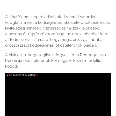
A kínai Xiaomi cég rövid idő alatt sikerült szilárdan
elfoglalni a rést a költségvetési okostelefonok piacán. Jó
kivitelezési minőség, tisztességes műszaki előírások,
alacsony ár, ügyfélközpontúság - mindez lehetővé tette
a Redmi vonal számára, hogy megszerezze a lábát az
oroszországi költségvetési okostelefonok piacán..
A cikk célja, hogy segítse a fogyasztót a Redmi 4a és a
Redmi 4x okostelefonok két nagyon közeli modellje
között..