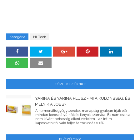
Kategória
Hi-Tech
KÖVETKEZŐ CIKK
YARINA ÉS YARINA PLUSZ - MI A KÜLÖNBSÉG, ÉS
MELYIK A JOBB?
A hormonális gyógyszereket manapság gyakran írják elő
minden korosztályú nők és lányok számára. És nem csak a
nem kívánt terhesség elleni védelem - az intim
kapcsolatoktól való teljes tartózkodás 100%...
ELŐZŐ CIKK