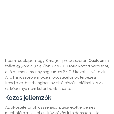
Redmi 4x alapon, egy 8 magos processzoron
Qualcomm
tátika
435
órajelű
1.4
Ghz
. 2 és 4 GB RAM között változhat,
a fő memória mennyisége 16 és 64 GB között is változik.
A fő hangszóró a modern okostelefonok tervezési
trendjeivel összhangban az alsó részén található. A 4x-
es képernyő nem különbözik a 4a-tól.
Közös jellemzők
Az okostelefonok összehasonlítása előtt érdemes
meghatározni a két eszköz közös tulajdonságait. Ha