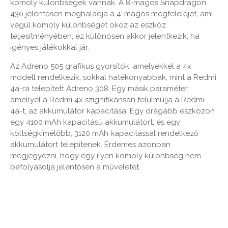
komoly különbségek vannak. A 8-magos Snapdragon
430 jelentősen meghaladja a 4-magos megfelelőjét, ami
végül komoly különbséget okoz az eszköz
teljesítményében, ez különösen akkor jelentkezik, ha
igényes játékokkal jár.
Az Adreno 505 grafikus gyorsítók, amelyekkel a 4x
modell rendelkezik, sokkal hatékonyabbak, mint a Redmi
4a-ra telepített Adreno 308. Egy másik paraméter,
amellyel a Redmi 4x szignifikánsan felülmúlja a Redmi
4a-t, az akkumulátor kapacitása. Egy drágább eszközön
egy 4100 mAh kapacitású akkumulátort, és egy
költségkímélőbb, 3120 mAh kapacitással rendelkező
akkumulátort telepítenek. Érdemes azonban
megjegyezni, hogy egy ilyen komoly különbség nem
befolyásolja jelentősen a műveletet.