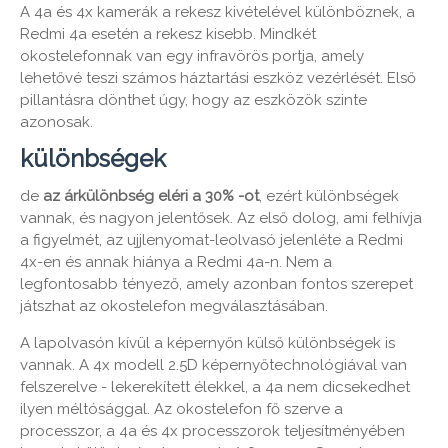
A 4a és 4x kamerák a rekesz kivételével különböznek, a
Redmi 4a esetén a rekesz kisebb. Mindkét
okostelefonnak van egy infravörös portja, amely
lehetővé teszi számos háztartási eszköz vezérlését. Első
pillantásra dönthet úgy, hogy az eszközök szinte
azonosak.
különbségek
de
az árkülönbség eléri a 30% -ot
, ezért különbségek
vannak, és nagyon jelentősek. Az első dolog, ami felhívja
a figyelmét, az ujjlenyomat-leolvasó jelenléte a Redmi
4x-en és annak hiánya a Redmi 4a-n. Nem a
legfontosabb tényező, amely azonban fontos szerepet
játszhat az okostelefon megválasztásában.
A lapolvasón kívül a képernyőn külső különbségek is
vannak. A 4x modell 2.5D képernyőtechnológiával van
felszerelve - lekerekített élekkel, a 4a nem dicsekedhet
ilyen méltósággal. Az okostelefon fő szerve a
processzor, a 4a és 4x processzorok teljesítményében