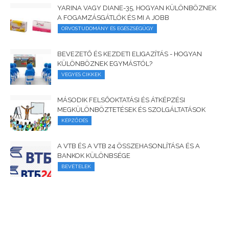
YARINA VAGY DIANE-35, HOGYAN KÜLÖNBÖZNEK
A FOGAMZÁSGÁTLÓK ÉS MI A JOBB
ORVOSTUDOMÁNY ÉS EGÉSZSÉGÜGY
BEVEZETŐ ÉS KEZDETI ELIGAZÍTÁS - HOGYAN
KÜLÖNBÖZNEK EGYMÁSTÓL?
VEGYES CIKKEK
MÁSODIK FELSŐOKTATÁSI ÉS ÁTKÉPZÉSI
MEGKÜLÖNBÖZTETÉSEK ÉS SZOLGÁLTATÁSOK
KÉPZŐDÉS
A VTB ÉS A VTB 24 ÖSSZEHASONLÍTÁSA ÉS A
BANKOK KÜLÖNBSÉGE
BEVÉTELEK