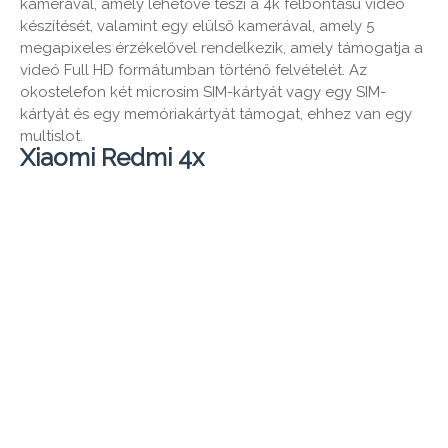
kamerával, amely lehetővé teszi a 4k felbontású videó
készítését, valamint egy elülső kamerával, amely 5
megapixeles érzékelővel rendelkezik, amely támogatja a
videó Full HD formátumban történő felvételét. Az
okostelefon két microsim SIM-kártyát vagy egy SIM-
kártyát és egy memóriakártyát támogat, ehhez van egy
multislot.
Xiaomi Redmi 4x