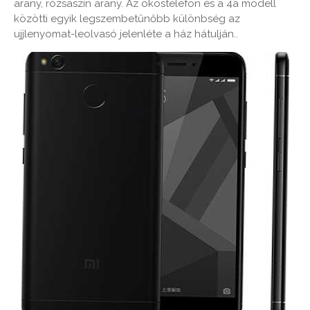
arany, rózsaszín arany. Az okostelefon és a 4a modell
közötti egyik legszembetűnőbb különbség az
ujjlenyomat-leolvasó jelenléte a ház hátulján..