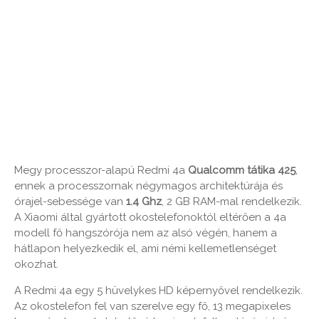
Megy processzor-alapú Redmi 4a
Qualcomm
tátika
425
,
ennek a processzornak négymagos architektúrája és
órajel-sebessége van
1.4
Ghz
, 2 GB RAM-mal rendelkezik.
A Xiaomi által gyártott okostelefonoktól eltérően a 4a
modell fő hangszórója nem az alsó végén, hanem a
hátlapon helyezkedik el, ami némi kellemetlenséget
okozhat.
A Redmi 4a egy 5 hüvelykes HD képernyővel rendelkezik.
Az okostelefon fel van szerelve egy fő, 13 megapixeles