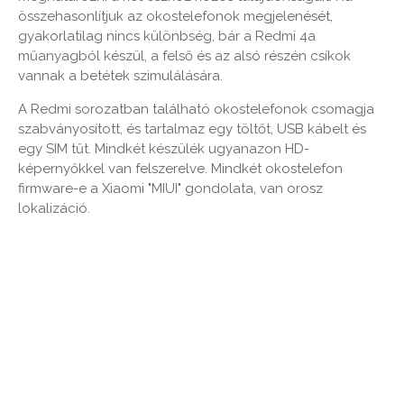
összehasonlítjuk az okostelefonok megjelenését,
gyakorlatilag nincs különbség, bár a Redmi 4a
műanyagból készül, a felső és az alsó részén csíkok
vannak a betétek szimulálására.
A Redmi sorozatban található okostelefonok csomagja
szabványosított, és tartalmaz egy töltőt, USB kábelt és
egy SIM tűt. Mindkét készülék ugyanazon HD-
képernyőkkel van felszerelve. Mindkét okostelefon
firmware-e a Xiaomi "MIUI" gondolata, van orosz
lokalizáció.