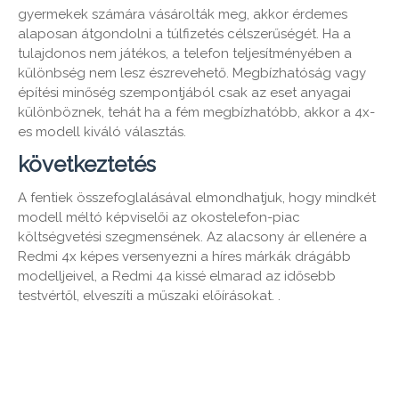
gyermekek számára vásárolták meg, akkor érdemes
alaposan átgondolni a túlfizetés célszerűségét. Ha a
tulajdonos nem játékos, a telefon teljesítményében a
különbség nem lesz észrevehető. Megbízhatóság vagy
építési minőség szempontjából csak az eset anyagai
különböznek, tehát ha a fém megbízhatóbb, akkor a 4x-
es modell kiváló választás.
következtetés
A fentiek összefoglalásával elmondhatjuk, hogy mindkét
modell méltó képviselői az okostelefon-piac
költségvetési szegmensének. Az alacsony ár ellenére a
Redmi 4x képes versenyezni a híres márkák drágább
modelljeivel, a Redmi 4a kissé elmarad az idősebb
testvértől, elveszíti a műszaki előírásokat. .