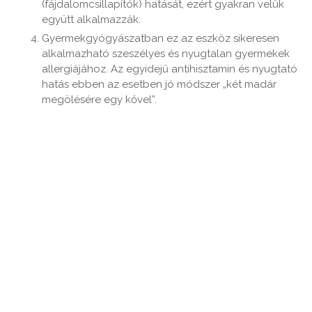
(fájdalomcsillapítók) hatását, ezért gyakran velük
együtt alkalmazzák.
Gyermekgyógyászatban ez az eszköz sikeresen
alkalmazható szeszélyes és nyugtalan gyermekek
allergiájához. Az egyidejű antihisztamin és nyugtató
hatás ebben az esetben jó módszer „két madár
megölésére egy kővel”.