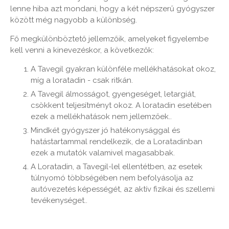
lenne hiba azt mondani, hogy a két népszerű gyógyszer
között még nagyobb a különbség.
Fő megkülönböztető jellemzőik, amelyeket figyelembe
kell venni a kinevezéskor, a következők:
A Tavegil gyakran különféle mellékhatásokat okoz,
míg a loratadin - csak ritkán.
A Tavegil álmosságot, gyengeséget, letargiát,
csökkent teljesítményt okoz. A loratadin esetében
ezek a mellékhatások nem jellemzőek..
Mindkét gyógyszer jó hatékonysággal és
hatástartammal rendelkezik, de a Loratadinban
ezek a mutatók valamivel magasabbak.
A Loratadin, a Tavegil-lel ellentétben, az esetek
túlnyomó többségében nem befolyásolja az
autóvezetés képességét, az aktív fizikai és szellemi
tevékenységet..