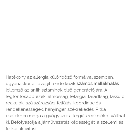
Hatékony az allergia különböző formáival szemben,
ugyanakkor a Tavegil rendelkezik
számos mellékhatás
,
jellemző az antihisztaminok első generációjára. A
legfontosabb ezek: álmosság, letargia, fáradtság, lassuló
reakciók, szájszárazság, fejfájás, koordinációs
rendellenességek, hányinger, székrekedés. Ritka
esetekben maga a gyógyszer allergiás reakciókat válthat
ki. Befolyásolja a járművezetés képességét, a szellemi és
fizikai aktivitást.