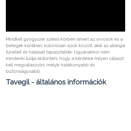
Mindkét gyógyszer széles körben ismert az orvosok és a
betegek körében, különösen azok között, akik az allergia
tüneteit és hatásait tapasztalták. Ugyanakkor nem
mindenki tudja eldönteni, hogy a kérdésre milyen választ
kell megválaszolni, melyik hatékonyabb és
biztonságosabb.
Tavegil - általános információk