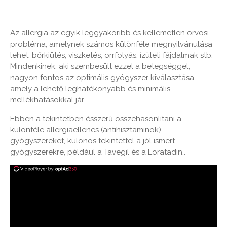
Az allergia az egyik leggyakoribb és kellemetlen orvosi
probléma, amelynek számos különféle megnyilvánulása
lehet: bőrkiütés, viszketés, orrfolyás, ízületi fájdalmak stb.
Mindenkinek, aki szembesült ezzel a betegséggel,
nagyon fontos az optimális gyógyszer kiválasztása,
amely a lehető leghatékonyabb és minimális
mellékhatásokkal jár.
Ebben a tekintetben ésszerű összehasonlítani a
különféle allergiaellenes (antihisztaminok)
gyógyszereket, különös tekintettel a jól ismert
gyógyszerekre, például a Tavegil és a Loratadin..