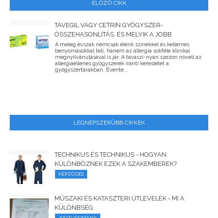
ELŐZŐ CIKK
TAVEGIL VAGY CETRIN GYÓGYSZER-
ÖSSZEHASONLÍTÁS, ÉS MELYIK A JOBB
A meleg évszak nemcsak élénk színekkel és kellemes
benyomásokkal teli, hanem az allergia sokféle klinikai
megnyilvánulásával is jár. A tavaszi-nyári szezon növeli az
allergiaellenes gyógyszerek iránti keresletet a
gyógyszertárakban. Évente...
LEGNÉPSZERŰBB CIKKEK
TECHNIKUS ÉS TECHNIKUS - HOGYAN
KÜLÖNBÖZNEK EZEK A SZAKEMBEREK?
KÉPZŐDÉS
MŰSZAKI ÉS KATASZTERI ÚTLEVELEK - MI A
KÜLÖNBSÉG
JOGTUDOMÁNY