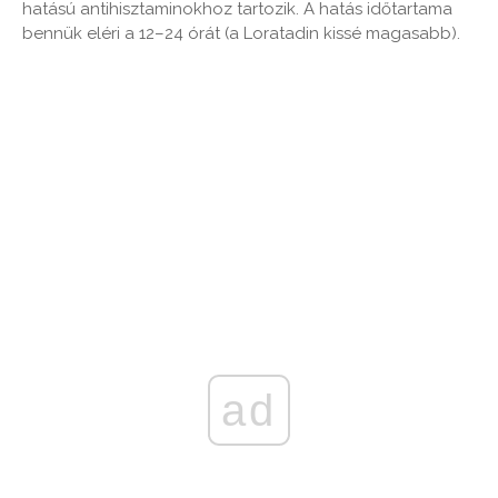
hatású antihisztaminokhoz tartozik. A hatás időtartama
bennük eléri a 12–24 órát (a Loratadin kissé magasabb).
ad