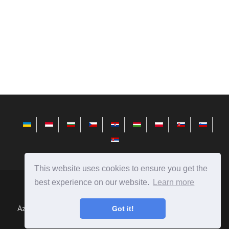
This website uses cookies to ensure you get the
best experience on our website.
Learn more
hu.avktarget.com
Ⓒ
2026
Az emberek, tárgyak, jelenségek, autók, ételek és hasonlók
Got it!
összehasonlítása.