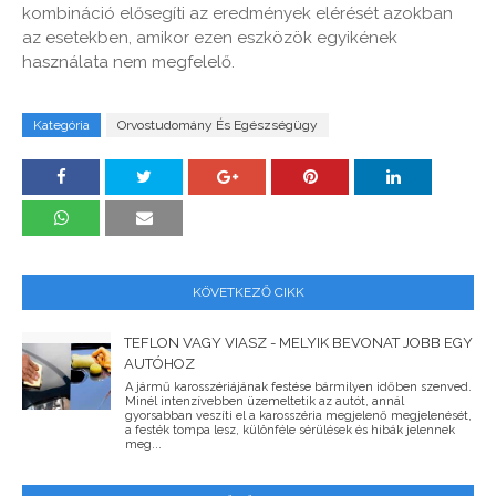
kombináció elősegíti az eredmények elérését azokban
az esetekben, amikor ezen eszközök egyikének
használata nem megfelelő.
Kategória
Orvostudomány És Egészségügy
KÖVETKEZŐ CIKK
TEFLON VAGY VIASZ - MELYIK BEVONAT JOBB EGY
AUTÓHOZ
A jármű karosszériájának festése bármilyen időben szenved.
Minél intenzívebben üzemeltetik az autót, annál
gyorsabban veszíti el a karosszéria megjelenő megjelenését,
a festék tompa lesz, különféle sérülések és hibák jelennek
meg...