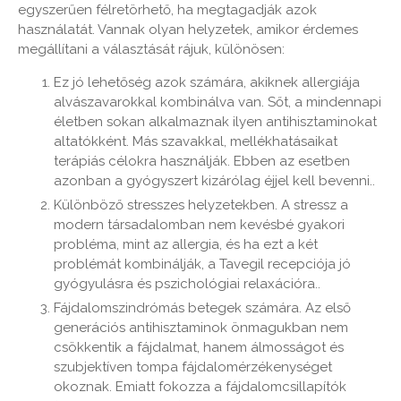
egyszerűen félretörhető, ha megtagadják azok
használatát. Vannak olyan helyzetek, amikor érdemes
megállítani a választását rájuk, különösen:
Ez jó lehetőség azok számára, akiknek allergiája
alvászavarokkal kombinálva van. Sőt, a mindennapi
életben sokan alkalmaznak ilyen antihisztaminokat
altatókként. Más szavakkal, mellékhatásaikat
terápiás célokra használják. Ebben az esetben
azonban a gyógyszert kizárólag éjjel kell bevenni..
Különböző stresszes helyzetekben. A stressz a
modern társadalomban nem kevésbé gyakori
probléma, mint az allergia, és ha ezt a két
problémát kombinálják, a Tavegil recepciója jó
gyógyulásra és pszichológiai relaxációra..
Fájdalomszindrómás betegek számára. Az első
generációs antihisztaminok önmagukban nem
csökkentik a fájdalmat, hanem álmosságot és
szubjektíven tompa fájdalomérzékenységet
okoznak. Emiatt fokozza a fájdalomcsillapítók