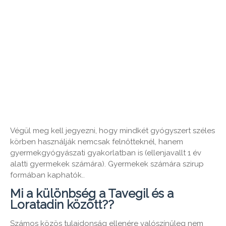
Végül meg kell jegyezni, hogy mindkét gyógyszert széles
körben használják nemcsak felnőtteknél, hanem
gyermekgyógyászati ​​gyakorlatban is (ellenjavallt 1 év
alatti gyermekek számára). Gyermekek számára szirup
formában kaphatók..
Mi a különbség a Tavegil és a
Loratadin között??
Számos közös tulajdonság ellenére valószínűleg nem