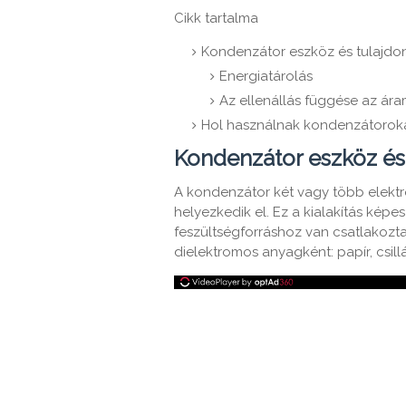
Cikk tartalma
Kondenzátor eszköz és tulajdo
Energiatárolás
Az ellenállás függése az ára
Hol használnak kondenzátorok
Kondenzátor eszköz és
A kondenzátor két vagy több elektr
helyezkedik el. Ez a kialakítás képe
feszültségforráshoz van csatlakozt
dielektromos anyagként: papír, csillá