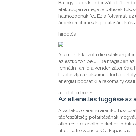
Ha egy lapos kondenzátort állandó 
elektródján a negatív töltések foko
halmozódnak fel. Ez a folyamat, az 
áramköri elemek kapacitásának és ak
hirdetés
A lemezek közötti dielektrikum jele
az eszközön belül. De magában az
fennállni, amíg a kondenzátor és a 
leválasztja az akkumulátort a tartá
energiát bocsát ki a rakomány csatl
a tartalomhoz ↑
Az ellenállás függése az 
A váltakozó áramú áramkörhöz csatl
tápfeszültség polaritásának megvált
alkatrész, ellenállásokkal és induktor
ahol f a frekvencia, C a kapacitás.