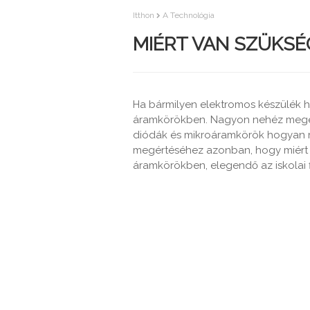
Itthon
A Technológia
MIÉRT VAN SZÜKS
Ha bármilyen elektromos készülék h
áramkörökben. Nagyon nehéz megérte
diódák és mikroáramkörök hogyan 
megértéséhez azonban, hogy miért
áramkörökben, elegendő az iskolai f