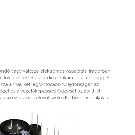
landó vagy változó elektromos kapacitás, fradorban
ztük lévő réstől és az dielektrikum típusától függ. A
za annak két legfontosabb tulajdonságát: az
ét és a vezetőképesség függését az átvitt jel
tében ezt az összetevőt széles körben használják az