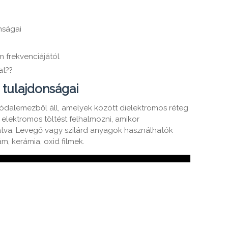
nságai
m frekvenciájától
at??
 tulajdonságai
ódalemezből áll, amelyek között dielektromos réteg
s elektromos töltést felhalmozni, amikor
atva. Levegő vagy szilárd anyagok használhatók
m, kerámia, oxid filmek.