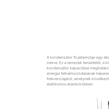
A kondenzátor fő jellemzője egy ál
mérve. Ez a lemezek területétől, a kö
kondenzátor kapacitása meghatároz
energia felhalmozódásának képesség
frekvenciájáról, amelynek következ
elektromos áramkörökben.