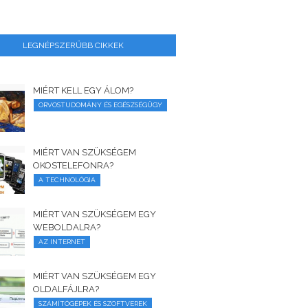
LEGNÉPSZERŰBB CIKKEK
MIÉRT KELL EGY ÁLOM?
ORVOSTUDOMÁNY ÉS EGÉSZSÉGÜGY
MIÉRT VAN SZÜKSÉGEM
OKOSTELEFONRA?
A TECHNOLÓGIA
MIÉRT VAN SZÜKSÉGEM EGY
WEBOLDALRA?
AZ INTERNET
MIÉRT VAN SZÜKSÉGEM EGY
OLDALFÁJLRA?
SZÁMÍTÓGÉPEK ÉS SZOFTVEREK