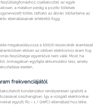
feszültségforráshoz csatlakoztat, az egyik
zatosan, a másikon pedig a pozitív töltések
úgynevezett töltés, látható az ábrán. Időtartama az
tív ellenállásának értékétől függ.
nléte megakadályozza a töltött részecskék áramlását
 áramkörben ebben az időben elektromos áram fog
forrás feszültsége egyenlővé nem válik. Most, ha
lytól, önmagában egyfajta akkumulátor lesz, amely
akoztatása esetén..
áram frekvenciájától
akoztatott kondenzátor rendszeresen újratölti a
ozásával összhangban. Így a vizsgált elektronikai
okkal együtt, Rс = 1 / (2πfC) ellenállást hoz létre,