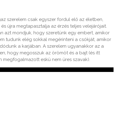
gaz szerelem csak egyszer fordul elő az életben,
s újra megtapasztalja az érzés teljes velejárójait.
an azt mondjuk, hogy szeretünk egy embert, amikor
em tudunk elég sokkal megérinteni a csókját, amikor
oldódunk a karjában. A szerelem ugyanakkor az a
ben, hogy megosszuk az örömöt és a bajt (és itt
ban megfogalmazott eskü nem üres szavak).