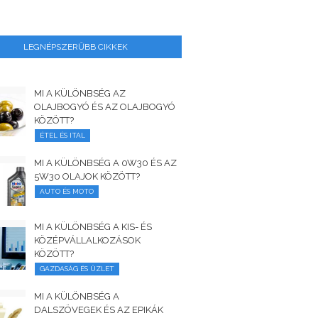
LEGNÉPSZERŰBB CIKKEK
MI A KÜLÖNBSÉG AZ
OLAJBOGYÓ ÉS AZ OLAJBOGYÓ
KÖZÖTT?
ÉTEL ÉS ITAL
MI A KÜLÖNBSÉG A 0W30 ÉS AZ
5W30 OLAJOK KÖZÖTT?
AUTO ÉS MOTO
MI A KÜLÖNBSÉG A KIS- ÉS
KÖZÉPVÁLLALKOZÁSOK
KÖZÖTT?
GAZDASÁG ÉS ÜZLET
MI A KÜLÖNBSÉG A
DALSZÖVEGEK ÉS AZ EPIKÁK