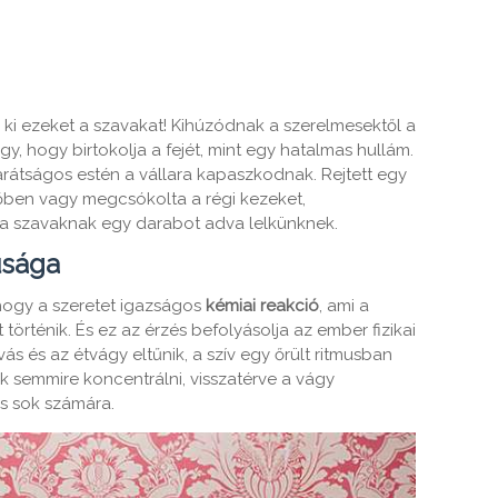
 ki ezeket a szavakat! Kihúzódnak a szerelmesektől a
y, hogy birtokolja a fejét, mint egy hatalmas hullám.
arátságos estén a vállara kapaszkodnak. Rejtett egy
en vagy megcsókolta a régi kezeket,
k a szavaknak egy darabot adva lelkünknek.
úsága
hogy a szeretet igazságos
kémiai reakció
, ami a
örténik. És ez az érzés befolyásolja az ember fizikai
vás és az étvágy eltűnik, a szív egy őrült ritmusban
semmire koncentrálni, visszatérve a vágy
ős sok számára.