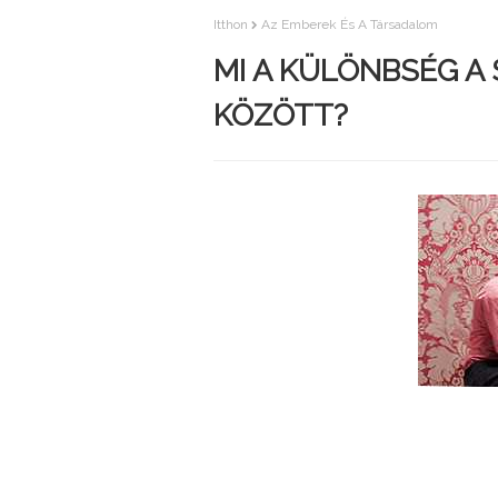
Itthon
Az Emberek És A Társadalom
MI A KÜLÖNBSÉG A
KÖZÖTT?