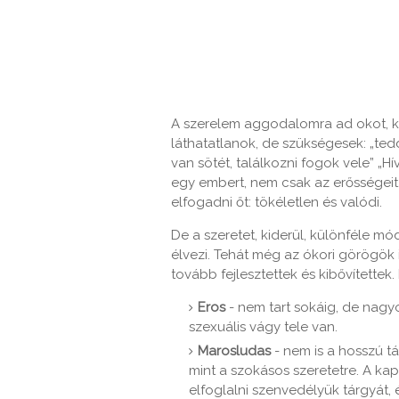
A szerelem aggodalomra ad okot, k
láthatatlanok, de szükségesek: „tedd
van sötét, találkozni fogok vele” „Hív
egy embert, nem csak az erősségeit
elfogadni őt: tökéletlen és valódi.
De a szeretet, kiderül, különféle m
élvezi. Tehát még az ókori görögök i
tovább fejlesztettek és kibővítettek.
Eros
- nem tart sokáig, de nag
szexuális vágy tele van.
Marosludas
- nem is a hosszú t
mint a szokásos szeretetre. A ka
elfoglalni szenvedélyük tárgyát, és