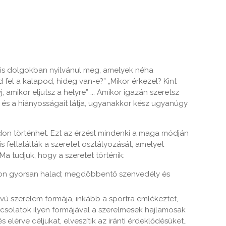
is dolgokban nyilvánul meg, amelyek néha
 fel a kalapod, hideg van-e?” „Mikor érkezel? Kint
j, amikor eljutsz a helyre” ... Amikor igazán szeretsz
 és a hiányosságait látja, ugyanakkor kész ugyanúgy
ódon történhet. Ezt az érzést mindenki a maga módján
s feltalálták a szeretet osztályozását, amelyet
 Ma tudjuk, hogy a szeretet történik:
yon gyorsan halad; megdöbbentő szenvedély és
ávú szerelem formája, inkább a sportra emlékeztet,
pcsolatok ilyen formájával a szerelmesek hajlamosak
 elérve céljukat, elveszítik az iránti érdeklődésüket..