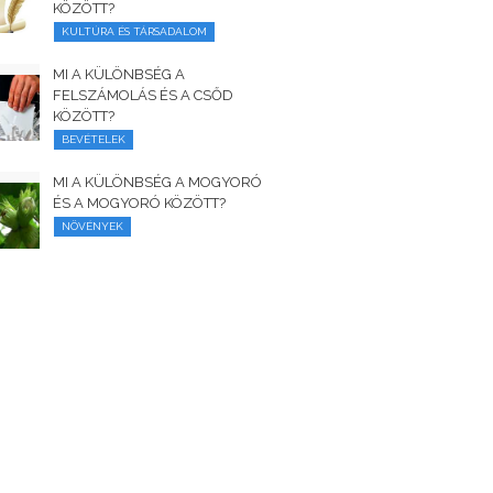
KÖZÖTT?
KULTÚRA ÉS TÁRSADALOM
MI A KÜLÖNBSÉG A
FELSZÁMOLÁS ÉS A CSŐD
KÖZÖTT?
BEVÉTELEK
MI A KÜLÖNBSÉG A MOGYORÓ
ÉS A MOGYORÓ KÖZÖTT?
NÖVÉNYEK