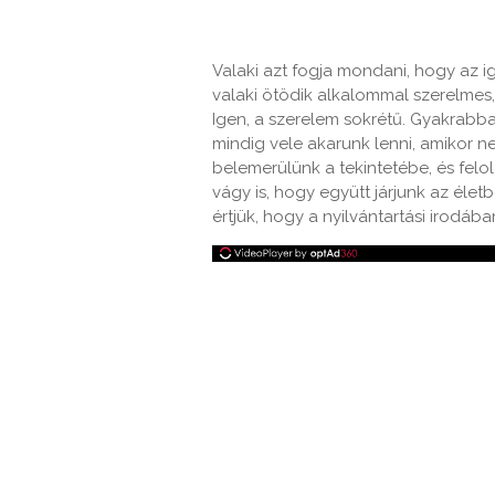
Valaki azt fogja mondani, hogy az i
valaki ötödik alkalommal szerelmes, é
Igen, a szerelem sokrétű. Gyakrabb
mindig vele akarunk lenni, amikor n
belemerülünk a tekintetébe, és fel
vágy is, hogy együtt járjunk az élet
értjük, hogy a nyilvántartási irodá