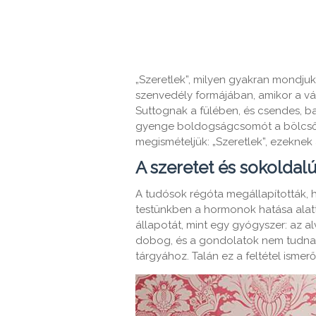
„Szeretlek”, milyen gyakran mondjuk
szenvedély formájában, amikor a vág
Suttognak a fülében, és csendes, b
gyenge boldogságcsomót a bölcsőb
megismételjük: „Szeretlek”, ezekne
A szeretet és sokoldal
A tudósok régóta megállapították, 
testünkben a hormonok hatása alatt t
állapotát, mint egy gyógyszer: az al
dobog, és a gondolatok nem tudnak 
tárgyához. Talán ez a feltétel ismer