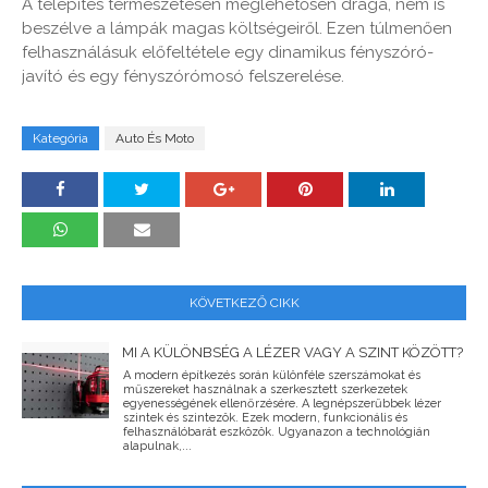
A telepítés természetesen meglehetősen drága, nem is
beszélve a lámpák magas költségeiről. Ezen túlmenően
felhasználásuk előfeltétele egy dinamikus fényszóró-
javító és egy fényszórómosó felszerelése.
Kategória
Auto És Moto
KÖVETKEZŐ CIKK
MI A KÜLÖNBSÉG A LÉZER VAGY A SZINT KÖZÖTT?
A modern építkezés során különféle szerszámokat és
műszereket használnak a szerkesztett szerkezetek
egyenességének ellenőrzésére. A legnépszerűbbek lézer
szintek és szintezôk. Ezek modern, funkcionális és
felhasználóbarát eszközök. Ugyanazon a technológián
alapulnak,...