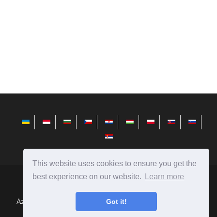
This website uses cookies to ensure you get the
best experience on our website.
Learn more
hu.avktarget.com
Ⓒ
2026
Az emberek, tárgyak, jelenségek, autók, ételek és hasonlók
Got it!
összehasonlítása.