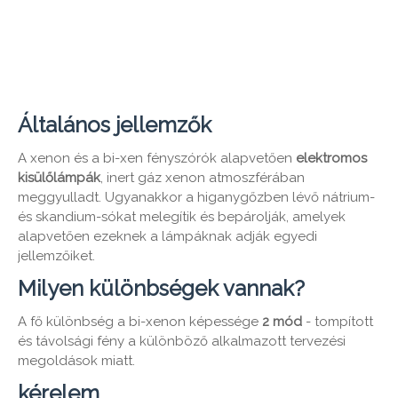
Általános jellemzők
A xenon és a bi-xen fényszórók alapvetően
elektromos
kisülőlámpák
, inert gáz xenon atmoszférában
meggyulladt. Ugyanakkor a higanygőzben lévő nátrium-
és skandium-sókat melegítik és bepárolják, amelyek
alapvetően ezeknek a lámpáknak adják egyedi
jellemzőiket.
Milyen különbségek vannak?
A fő különbség a bi-xenon képessége
2 mód
- tompított
és távolsági fény a különböző alkalmazott tervezési
megoldások miatt.
kérelem