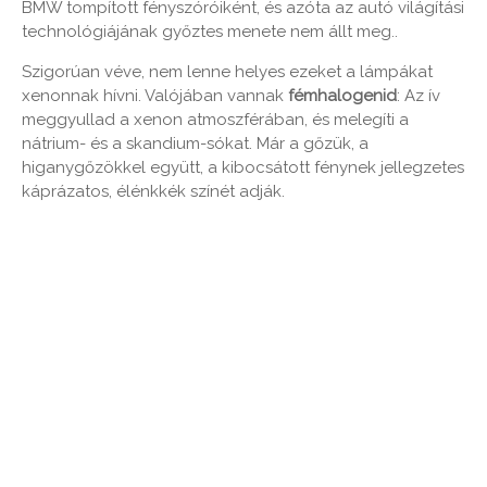
BMW tompított fényszóróiként, és azóta az autó világítási
technológiájának győztes menete nem állt meg..
Szigorúan véve, nem lenne helyes ezeket a lámpákat
xenonnak hívni. Valójában vannak
fémhalogenid
: Az ív
meggyullad a xenon atmoszférában, és melegíti a
nátrium- és a skandium-sókat. Már a gőzük, a
higanygőzökkel együtt, a kibocsátott fénynek jellegzetes
káprázatos, élénkkék színét adják.