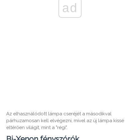
ad
Az elhasználódott lámpa cseréjét a másodikval
párhuzamosan kell elvégezni, mivel az új lámpa kissé
eltérően világít, mint a "régi".
Bi-Xenon fényszórók