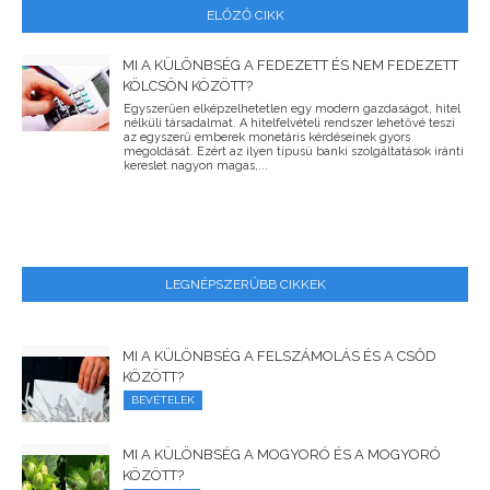
ELŐZŐ CIKK
MI A KÜLÖNBSÉG A FEDEZETT ÉS NEM FEDEZETT
KÖLCSÖN KÖZÖTT?
Egyszerűen elképzelhetetlen egy modern gazdaságot, hitel
nélküli társadalmat. A hitelfelvételi rendszer lehetővé teszi
az egyszerű emberek monetáris kérdéseinek gyors
megoldását. Ezért az ilyen típusú banki szolgáltatások iránti
kereslet nagyon magas,...
LEGNÉPSZERŰBB CIKKEK
MI A KÜLÖNBSÉG A FELSZÁMOLÁS ÉS A CSŐD
KÖZÖTT?
BEVÉTELEK
MI A KÜLÖNBSÉG A MOGYORÓ ÉS A MOGYORÓ
KÖZÖTT?