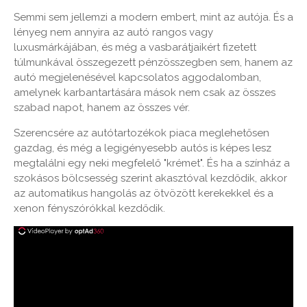
Semmi sem jellemzi a modern embert, mint az autója. És a
lényeg nem annyira az autó rangos vagy
luxusmárkájában, és még a vasbarátjaikért fizetett
túlmunkával összegezett pénzösszegben sem, hanem az
autó megjelenésével kapcsolatos aggodalomban,
amelynek karbantartására mások nem csak az összes
szabad napot, hanem az összes vér.
Szerencsére az autótartozékok piaca meglehetősen
gazdag, és még a legigényesebb autós is képes lesz
megtalálni egy neki megfelelő "krémet". És ha a színház a
szokásos bölcsesség szerint akasztóval kezdődik, akkor
az automatikus hangolás az ötvözött kerekekkel és a
xenon fényszórókkal kezdődik.