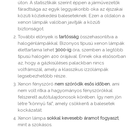
úton. A statisztikák szerint éppen a járművezetők
fáradtsága az egyik leggyakoribb oka az éjszakai
közúti közlekedési baleseteknek. Ezen a oldalon a
xenon lámpák valóban javítják a közúti
biztonságot.
További előnyeik is
tartósság
összehasonlítva a
halogénlámpákkal. Bizonyos típusú xenon lámpák
élettartama lehet
3000-ig
óra, szemben a legtöbb
típusú halogén 400 órájával. Ennek oka elsősorban
az, hogy a gázkisüléses palackban nincs
volfrámszál, amely a klasszikus izzólámpák
legsebezhetőbb része..
Xenon fényszóró
nem szóródik esős időben
, ami
nem volt ritka a hagyományos fényszórókkal
felszerelt autótulajdonosok körében. Így nem jön
létre "könnyű fal", amely csökkenti a balesetek
kockázatát.
Xenon lámpa
sokkal kevesebb áramot fogyaszt
,
mint a szokásos.