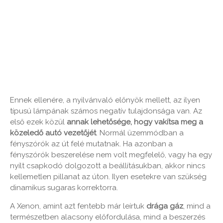
Ennek ellenére, a nyilvánvaló előnyök mellett, az ilyen
típusú lámpának számos negatív tulajdonsága van. Az
első ezek közül
annak lehetősége, hogy vakítsa meg a
közeledő autó vezetőjét
. Normál üzemmódban a
fényszórók az út felé mutatnak. Ha azonban a
fényszórók beszerelése nem volt megfelelő, vagy ha egy
nyílt csapkodó dolgozott a beállításukban, akkor nincs
kellemetlen pillanat az úton. Ilyen esetekre van szükség
dinamikus sugaras korrektorra.
A Xenon, amint azt fentebb már leírtuk
drága gáz
, mind a
természetben alacsony előfordulása, mind a beszerzés