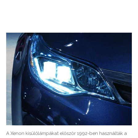
A Xenon kisülőlámpákat először 1992-ben használták a