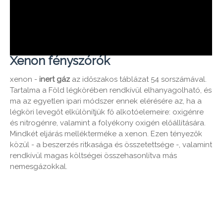
Xenon fényszórók
xenon -
inert gáz
az időszakos táblázat 54 sorszámával.
Tartalma a Föld légkörében rendkívül elhanyagolható, és
ma az egyetlen ipari módszer ennek elérésére az, ha a
légköri levegőt elkülönítjük fő alkotóelemeire: oxigénre
és nitrogénre, valamint a folyékony oxigén előállítására.
Mindkét eljárás mellékterméke a xenon. Ezen tényezők
közül - a beszerzés ritkasága és összetettsége -, valamint
rendkívül magas költségei összehasonlítva más
nemesgázokkal.