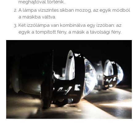
meghajtóval történik..
A lámpa vízszintes síkban mozog, az egyik módból
a másikba váltva.
Két izzólámpa van kombinálva egy izzóban: az
egyik a tompított fény, a másik a távolsági fény.