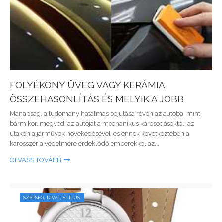
FOLYÉKONY ÜVEG VAGY KERÁMIA
ÖSSZEHASONLÍTÁS ÉS MELYIK A JOBB
Manapság, a tudomány hatalmas bejutása révén az autóba, mint
bármikor, megvédi az autóját a mechanikus károsodásoktól: az
utakon a járművek növekedésével, és ennek következtében a
karosszéria védelmére érdeklődő emberekkel az...
OLVASS TOVÁBB
SZÉPSÉG, DIVAT, STÍLUS.