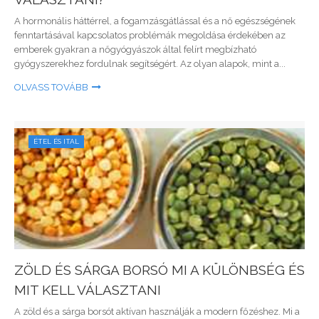
A hormonális háttérrel, a fogamzásgátlással és a nő egészségének
fenntartásával kapcsolatos problémák megoldása érdekében az
emberek gyakran a nőgyógyászok által felírt megbízható
gyógyszerekhez fordulnak segítségért. Az olyan alapok, mint a...
OLVASS TOVÁBB
ÉTEL ÉS ITAL
ZÖLD ÉS SÁRGA BORSÓ MI A KÜLÖNBSÉG ÉS
MIT KELL VÁLASZTANI
A zöld és a sárga borsót aktívan használják a modern főzéshez. Mi a