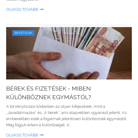
OLVASS TOVÁBB
BEVÉTELEK
BÉREK ÉS FIZETÉSEK - MIBEN
KÜLÖNBÖZNEK EGYMÁSTÓL?
A törvényhozási kódexben az olyan kifejezések, mint a
„Javadalmazási” és „A bérek”, ami alapvetően ugyanazt jelenti. Az
emberekben ezek a fogalmak jelentősen különböznek egymástól.
Meg fogjuk érteni a különbséget. A...
OLVASS TOVÁBB