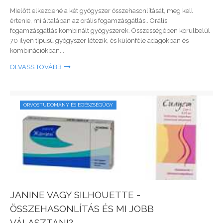
Mielőtt elkezdené a két gyógyszer összehasonlítását, meg kell
értenie, mi általában az orális fogamzásgátlás.. Orális
fogamzásgátlás kombinált gyógyszerek. Összességében körülbelül
70 ilyen típusú gyógyszer létezik, és különféle adagokban és
kombinációkban...
OLVASS TOVÁBB
ORVOSTUDOMÁNY ÉS EGÉSZSÉGÜGY
JANINE VAGY SILHOUETTE -
ÖSSZEHASONLÍTÁS ÉS MI JOBB
VÁLASZTANI?