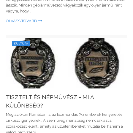
játszik. Minden gépjárművezető vágyakozik egy olyan jármű iránti
vágyra, hogy...
OLVASS TOVÁBB
KULTÚRA
TISZTELT ÉS NÉPMŰVÉSZ - MI A
KÜLÖNBSÉG?
Még az ókori Rómában is, az közmondás "Az emberek kenyeret és
cirkuszt igényelnek". A szemüveg manapság nemcsak azt a
szórakozást jelenti, amely az üzletembereket mutatja be, hanem a
valódi nagyszerű...