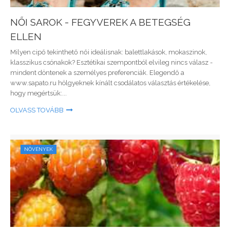
NŐI SAROK - FEGYVEREK A BETEGSÉG
ELLEN
Milyen cipő tekinthető női ideálisnak: balettlakások, mokaszinok,
klasszikus csónakok? Esztétikai szempontból elvileg nincs válasz -
mindent döntenek a személyes preferenciák. Elegendő a
www.sapato.ru hölgyeknek kínált csodálatos választás értékelése,
hogy megértsük:...
OLVASS TOVÁBB
NÖVÉNYEK