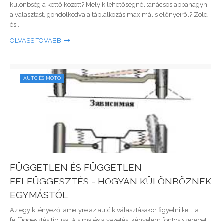
különbség a kettő között? Melyik lehetőségnél tanácsos abbahagyni
a választást, gondolkodva a táplálkozás maximális előnyeiről? Zöld
és...
OLVASS TOVÁBB
AUTO ÉS MOTO
FÜGGETLEN ÉS FÜGGETLEN
FELFÜGGESZTÉS - HOGYAN KÜLÖNBÖZNEK
EGYMÁSTÓL
Az egyik tényező, amelyre az autó kiválasztásakor figyelni kell, a
felfüggesztés típusa. A sima és a vezetési kényelem fontos szerepet